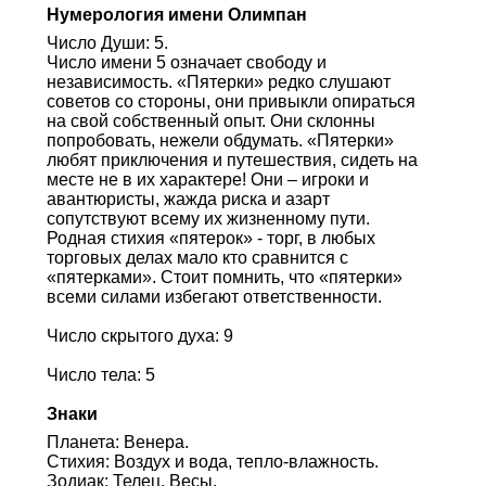
Нумерология имени Олимпан
Число Души: 5.
Число имени 5 означает свободу и
независимость. «Пятерки» редко слушают
советов со стороны, они привыкли опираться
на свой собственный опыт. Они склонны
попробовать, нежели обдумать. «Пятерки»
любят приключения и путешествия, сидеть на
месте не в их характере! Они – игроки и
авантюристы, жажда риска и азарт
сопутствуют всему их жизненному пути.
Родная стихия «пятерок» - торг, в любых
торговых делах мало кто сравнится с
«пятерками». Стоит помнить, что «пятерки»
всеми силами избегают ответственности.
Число скрытого духа: 9
Число тела: 5
Знаки
Планета: Венера.
Стихия: Воздух и вода, тепло-влажность.
Зодиак: Телец, Весы.