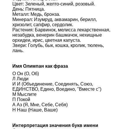
Цвет: Зеленый, желто-синий, розовый.
День: Пятница.
Металл: Медь, бронза.
Минерал: Изумруд, аквамарин, берилл,
хризолит, сапфир, сердолик.
Растения: Барвинок, мелисса лекарственная,
незабудка, венерин башмачок, нехищные
орхидеи, ирис, цветная капуста.
Звери: Голубь, бык, кошка, кролик, тюлень,
лань.
Имя Олимпан как фраза
О Он (О, Об)
Л Люди
И И (Объединение, Соединять, Союз,
ЕДИНСТВО, Едино, Воедино, "Вместе с")
М Мыслите
П Покой
А Аз (Я, Мне, Себе, Себя)
Н Наш (Наше, Ваше)
Интерпретация значения букв имени