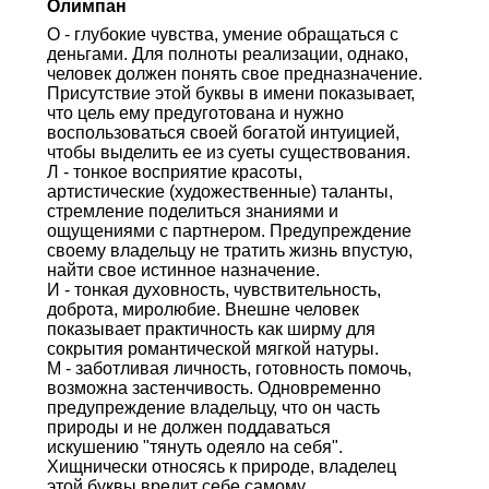
Олимпан
О - глубокие чувства, умение обращаться с
деньгами. Для полноты реализации, однако,
человек должен понять свое предназначение.
Присутствие этой буквы в имени показывает,
что цель ему предуготована и нужно
воспользоваться своей богатой интуицией,
чтобы выделить ее из суеты существования.
Л - тонкое восприятие красоты,
артистические (художественные) таланты,
стремление поделиться знаниями и
ощущениями с партнером. Предупреждение
своему владельцу не тратить жизнь впустую,
найти свое истинное назначение.
И - тонкая духовность, чувствительность,
доброта, миролюбие. Внешне человек
показывает практичность как ширму для
сокрытия романтической мягкой натуры.
М - заботливая личность, готовность помочь,
возможна застенчивость. Одновременно
предупреждение владельцу, что он часть
природы и не должен поддаваться
искушению "тянуть одеяло на себя".
Хищнически относясь к природе, владелец
этой буквы вредит себе самому.