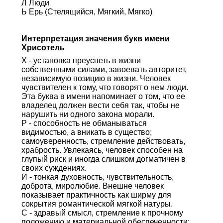
Л Люди
Ь Ерь (Стелящийся, Мягкий, Мягко)
Интерпретация значения букв имени
Хрисотель
Х - установка преуспеть в жизни
собственными силами, завоевать авторитет,
независимую позицию в жизни. Человек
чувствителен к тому, что говорят о нем люди.
Эта буква в имени напоминает о том, что ее
владелец должен вести себя так, чтобы не
нарушить ни одного закона морали.
Р - способность не обманываться
видимостью, а вникать в существо;
самоуверенность, стремление действовать,
храбрость. Увлекаясь, человек способен на
глупый риск и иногда слишком догматичен в
своих суждениях.
И - тонкая духовность, чувствительность,
доброта, миролюбие. Внешне человек
показывает практичность как ширму для
сокрытия романтической мягкой натуры.
С - здравый смысл, стремление к прочному
положению и материальной обеспеченности;