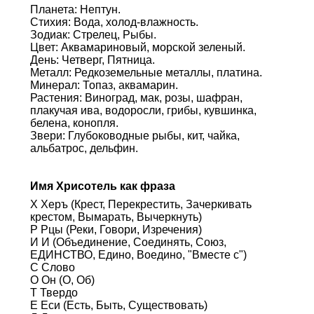
Планета: Нептун.
Стихия: Вода, холод-влажность.
Зодиак: Стрелец, Рыбы.
Цвет: Аквамариновый, морской зеленый.
День: Четверг, Пятница.
Металл: Редкоземельные металлы, платина.
Минерал: Топаз, аквамарин.
Растения: Виноград, мак, розы, шафран,
плакучая ива, водоросли, грибы, кувшинка,
белена, конопля.
Звери: Глубоководные рыбы, кит, чайка,
альбатрос, дельфин.
Имя Хрисотель как фраза
Х Херъ (Крест, Перекрестить, Зачеркивать
крестом, Вымарать, Вычеркнуть)
Р Рцы (Реки, Говори, Изречения)
И И (Объединение, Соединять, Союз,
ЕДИНСТВО, Едино, Воедино, "Вместе с")
С Слово
О Он (О, Об)
Т Твердо
Е Еси (Есть, Быть, Существовать)