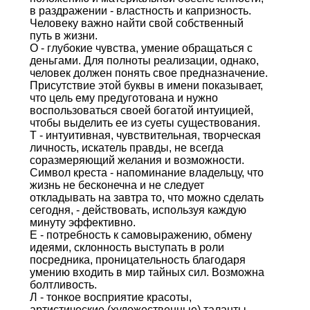
в раздражении - властность и капризность.
Человеку важно найти свой собственный
путь в жизни.
О - глубокие чувства, умение обращаться с
деньгами. Для полноты реализации, однако,
человек должен понять свое предназначение.
Присутствие этой буквы в имени показывает,
что цель ему предуготована и нужно
воспользоваться своей богатой интуицией,
чтобы выделить ее из суеты существования.
Т - интуитивная, чувствительная, творческая
личность, искатель правды, не всегда
соразмеряющий желания и возможности.
Символ креста - напоминание владельцу, что
жизнь не бесконечна и не следует
откладывать на завтра то, что можно сделать
сегодня, - действовать, используя каждую
минуту эффективно.
Е - потребность к самовыражению, обмену
идеями, склонность выступать в роли
посредника, проницательность благодаря
умению входить в мир тайных сил. Возможна
болтливость.
Л - тонкое восприятие красоты,
артистические (художественные) таланты,