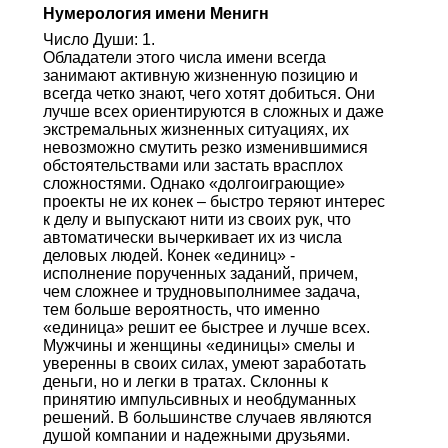
Нумерология имени Менигн
Число Души: 1.
Обладатели этого числа имени всегда
занимают активную жизненную позицию и
всегда четко знают, чего хотят добиться. Они
лучше всех ориентируются в сложных и даже
экстремальных жизненных ситуациях, их
невозможно смутить резко изменившимися
обстоятельствами или застать врасплох
сложностями. Однако «долгоиграющие»
проекты не их конек – быстро теряют интерес
к делу и выпускают нити из своих рук, что
автоматически вычеркивает их из числа
деловых людей. Конек «единиц» -
исполнение порученных заданий, причем,
чем сложнее и трудновыполнимее задача,
тем больше вероятность, что именно
«единица» решит ее быстрее и лучше всех.
Мужчины и женщины «единицы» смелы и
уверенны в своих силах, умеют заработать
деньги, но и легки в тратах. Склонны к
принятию импульсивных и необдуманных
решений. В большинстве случаев являются
душой компании и надежными друзьями.