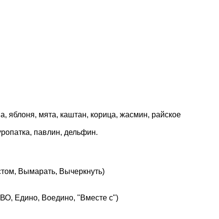
а, яблоня, мята, каштан, корица, жасмин, райское
куропатка, павлин, дельфин.
стом, Вымарать, Вычеркнуть)
О, Едино, Воедино, "Вместе с")