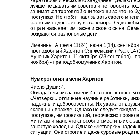
характером и несколько занудливы. Делают все
лучше не давать им советов и не говорить под 
заниматься торговлей они тоже ни за что не бу
поступках. Не любят навязывать своего мнени
часто им недостает чувства юмора. Однолюбы 
отца и называет им также и своего сына. Семья
рождаются разнополые дети.
Именины: Апреля 11(24), июня 1(14), сентября 
преподобный Xаритон Сянжемский (Рус.). 14 (1)
мученик Xаритон. 11 октября (28 сентября) - 
ноября) - преподобномученик Xаритон.
Нумерология имени Харитон
Число Души: 4.
Обладатели числа имени 4 склонны к точным н
«Четверки» отличные научные работники, инж
надежны и добросовестны. Их уважают друзья 
склонны к вражде. Однако не следует ожидать
поступков, импровизаций, творческих проявле
минутам и мало что способно сместить их с за
зачастую холодны. Однако «четверки» надежн
ситуации. Они строгие и даже суровые родите