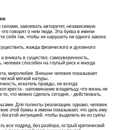
тон
и силами, завоевать авторитет, независимую
 что говорят о нем люди. Эта буква в имени
ти себя так, чтобы не нарушить ни одного закона
осуществить, жажда физического и духовного
 а вникать в существо; самоуверенность,
, человек способен на глупый риск и иногда
рота, миролюбие. Внешне человек показывает
ческой мягкой натуры.
ичность, искатель правды, не всегда
л креста - напоминание владельцу, что жизнь не
 то, что можно сделать сегодня, - действовать,
ньгами. Для полноты реализации, однако, человек
вие этой буквы в имени показывает, что цель ему
 богатой интуицией, чтобы выделить ее из суеты
ать все подряд, без разбора, острый критический