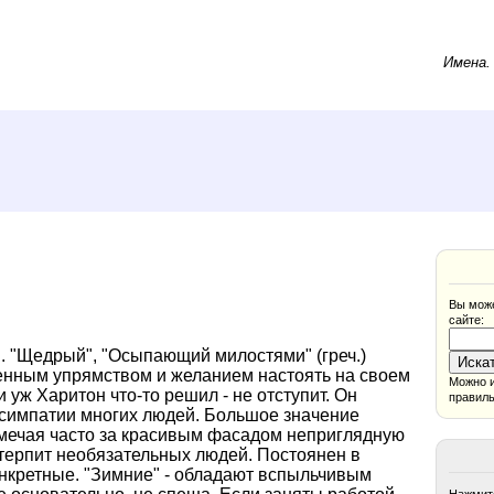
Имена
Вы може
сайте:
 "Щедрый", "Осыпающий милостями" (греч.)
енным упрямством и желанием настоять на своем
Можно и
и уж Харитон что-то решил - не отступит. Он
правиль
у симпатии многих людей. Большое значение
амечая часто за красивым фасадом неприглядную
 терпит необязательных людей. Постоянен в
конкретные. "Зимние" - обладают вспыльчивым
Нажмите