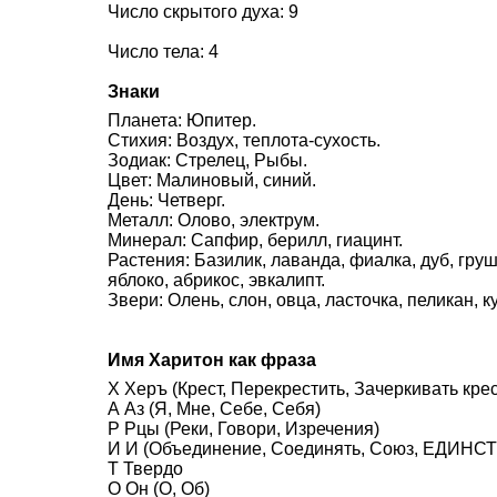
Число скрытого духа: 9
Число тела: 4
Знаки
Планета: Юпитер.
Стихия: Воздух, теплота-сухость.
Зодиак: Стрелец, Рыбы.
Цвет: Малиновый, синий.
День: Четверг.
Металл: Олово, электрум.
Минерал: Сапфир, берилл, гиацинт.
Растения: Базилик, лаванда, фиалка, дуб, груш
яблоко, абрикос, эвкалипт.
Звери: Олень, слон, овца, ласточка, пеликан, 
Имя Харитон как фраза
Х Херъ (Крест, Перекрестить, Зачеркивать кре
А Аз (Я, Мне, Себе, Себя)
Р Рцы (Реки, Говори, Изречения)
И И (Объединение, Соединять, Союз, ЕДИНСТВ
Т Твердо
О Он (О, Об)