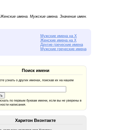
.
Женские имена
.
Мужские имена
. Значение имен.
Мужские имена на Х
Женские имена на Х
Другие греческие имена
Мужские греческие имена
Поиск имени
те узнать о других именах, поискав их на нашем
скать по первым буквам имени, если вы не уверены в
ности написания.
Харитон Вконтакте
, если вам нравится имя Харитон: