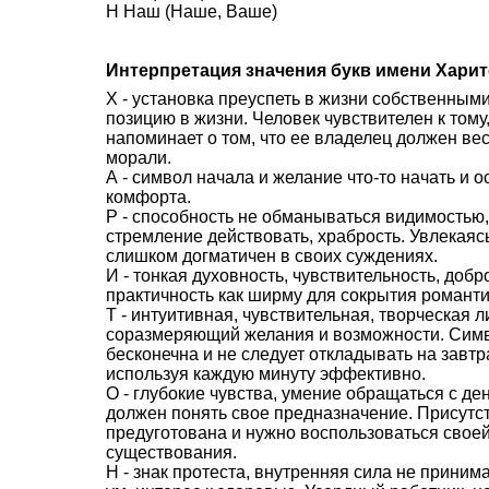
Н Наш (Наше, Ваше)
Интерпретация значения букв имени Хари
Х - установка преуспеть в жизни собственным
позицию в жизни. Человек чувствителен к тому,
напоминает о том, что ее владелец должен вес
морали.
А - символ начала и желание что-то начать и 
комфорта.
Р - способность не обманываться видимостью,
стремление действовать, храбрость. Увлекаясь
слишком догматичен в своих суждениях.
И - тонкая духовность, чувствительность, доб
практичность как ширму для сокрытия романти
Т - интуитивная, чувствительная, творческая л
соразмеряющий желания и возможности. Симво
бесконечна и не следует откладывать на завтра
используя каждую минуту эффективно.
О - глубокие чувства, умение обращаться с де
должен понять свое предназначение. Присутст
предуготована и нужно воспользоваться своей
существования.
Н - знак протеста, внутренняя сила не приним