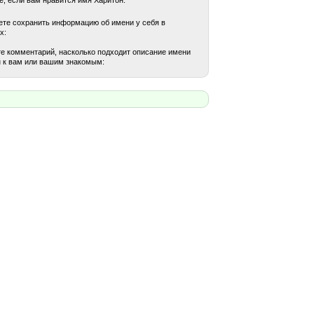
те сохранить информацию об имени у себя в
х:
е комментарий, насколько подходит описание имени
 к вам или вашим знакомым: