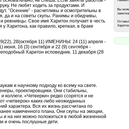
 основательно, не спеша. Если заняты работой -
руку. Не любят ходить за продуктами. И
Вы може
дут. "Осенние" - расчетливы и осмотрительны в
заметка
я, да и на советы скупы. Ранимы и обидчивы,
и ревнивцы. Свое имя Харитон получает в честь
Оставьт
Харитон
 у Харитона, как правило, крепкая, в браке
9(22), 28(октября 11) ИМЕНИНЫ: 24 (11) апреля -
 июня, 16 (3) сентября и 22 (9) сентября -
преподобный Xаритон исповедник. 11 декабря (28
аукам и научному подходу ко всему на свете.
енеры, проектировщики. Они стабильны,
и коллеги. «Четверки» редко ссорятся и не
 от «четверок» каких-либо неожиданных
ний характера. Вся их жизнь рассчитана по
ранее намеченного плана. Они скупы на эмоции,
ы и на них можно положиться в любой жизненной
ли и очень послушные дети.