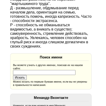
"мартышкиного труда".
Д - размышление, обдумывание перед
началом дела, ориентация на семью,
готовность помочь, иногда капризность. Часто
- способности экстрасенса.
Р - способность не обманываться
видимостью, а вникать в существо;
самоуверенность, стремление действовать,
храбрость. Увлекаясь, человек способен на
глупый риск и иногда слишком догматичен в
своих суждениях.
Поиск имени
Вы можете узнать о других именах, поискав их на нашем
сайте:
Можно искать по первым буквам имени, если вы не уверены
в правильности написания.
Менандр Вконтакте
Нажмите, если вам нравится имя Менандр: