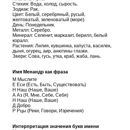
Стихия: Вода, холод, сырость.
Зодиак: Рак.
Цвет: Белый, серебряный, русый,
желтоватый, зеленоватый (море).
День: Понедельник.
Металл: Серебро.
Минерал: Селенит, марказит, берилл, белый
коралл.
Растения: Лилия, кувшинка, капуста, василек,
дыня, огурец, аир, анютины глазки.
Звери: Сова, гусь, утка, краб, жаба, лань.
Имя Менандр как фраза
М Мыслите
Е Еси (Есть, Быть, Существовать)
Н Наш (Наше, Ваше)
А Аз (Я, Мне, Себе, Себя)
Н Наш (Наше, Ваше)
Д Добро
Р Рцы (Реки, Говори, Изречения)
Интерпретация значения букв имени