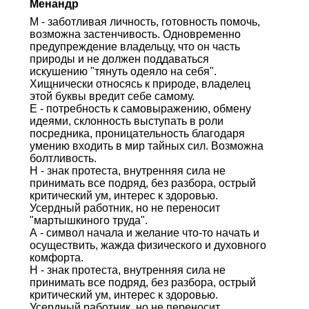
Менандр
М - заботливая личность, готовность помочь,
возможна застенчивость. Одновременно
предупреждение владельцу, что он часть
природы и не должен поддаваться
искушению "тянуть одеяло на себя".
Хищнически относясь к природе, владелец
этой буквы вредит себе самому.
Е - потребность к самовыражению, обмену
идеями, склонность выступать в роли
посредника, проницательность благодаря
умению входить в мир тайных сил. Возможна
болтливость.
Н - знак протеста, внутренняя сила не
принимать все подряд, без разбора, острый
критический ум, интерес к здоровью.
Усердный работник, но не переносит
"мартышкиного труда".
А - символ начала и желание что-то начать и
осуществить, жажда физического и духовного
комфорта.
Н - знак протеста, внутренняя сила не
принимать все подряд, без разбора, острый
критический ум, интерес к здоровью.
Усердный работник, но не переносит