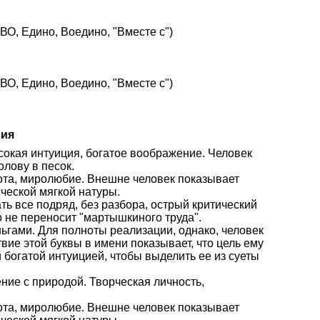
О, Едино, Воедино, "Вместе с")
О, Едино, Воедино, "Вместе с")
вия
ысокая интуиция, богатое воображение. Человек
олову в песок.
рота, миролюбие. Внешне человек показывает
ческой мягкой натуры.
ать все подряд, без разбора, острый критический
о не переносит "мартышкиного труда".
ньгами. Для полноты реализации, однако, человек
вие этой буквы в имени показывает, что цель ему
 богатой интуицией, чтобы выделить ее из суеты
ение с природой. Творческая личность,
рота, миролюбие. Внешне человек показывает