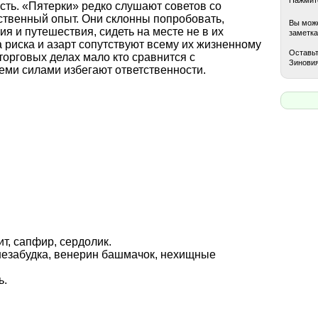
сть. «Пятерки» редко слушают советов со
ственный опыт. Они склонны попробовать,
Вы може
я и путешествия, сидеть на месте не в их
заметка
а риска и азарт сопутствуют всему их жизненному
Оставьт
 торговых делах мало кто сравнится с
Зиновия
семи силами избегают ответственности.
т, сапфир, сердолик.
 незабудка, венерин башмачок, нехищные
ь.