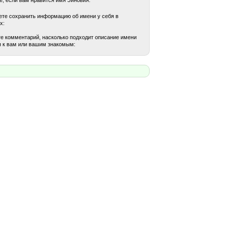
те сохранить информацию об имени у себя в
х:
е комментарий, насколько подходит описание имени
 к вам или вашим знакомым: