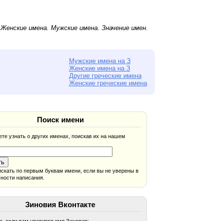
.
Женские имена
.
Мужские имена
. Значение имен.
Мужские имена на З
Женские имена на З
Другие греческие имена
Женские греческие имена
Поиск имени
те узнать о других именах, поискав их на нашем
скать по первым буквам имени, если вы не уверены в
ности написания.
Зиновия Вконтакте
, если вам нравится имя Зиновия: