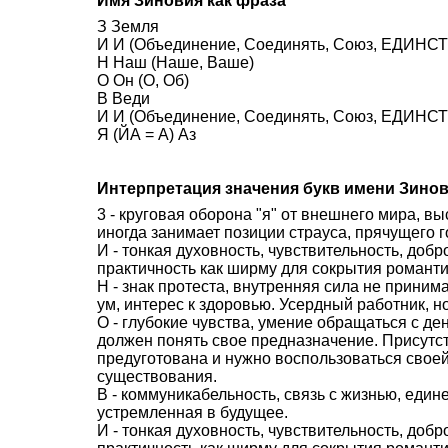
Имя Зиновия как фраза
З Земля
И И (Объединение, Соединять, Союз, ЕДИНСТВ
Н Наш (Наше, Ваше)
О Он (О, Об)
В Веди
И И (Объединение, Соединять, Союз, ЕДИНСТВ
Я (ЙА = А) Аз
Интерпретация значения букв имени Зино
3 - круговая оборона "я" от внешнего мира, в
иногда занимает позиции страуса, прячущего г
И - тонкая духовность, чувствительность, доб
практичность как ширму для сокрытия романти
Н - знак протеста, внутренняя сила не приним
ум, интерес к здоровью. Усердный работник, н
О - глубокие чувства, умение обращаться с де
должен понять свое предназначение. Присутст
предуготована и нужно воспользоваться своей
существования.
В - коммуникабельность, связь с жизнью, един
устремленная в будущее.
И - тонкая духовность, чувствительность, доб