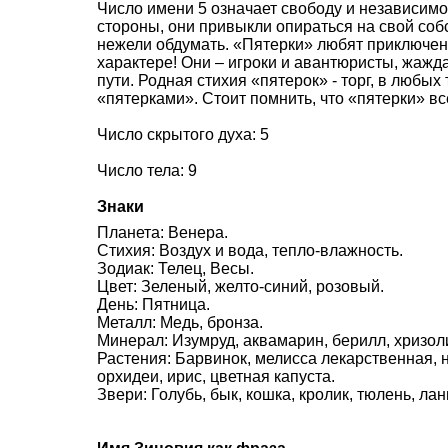
Число имени 5 означает свободу и независимо
стороны, они привыкли опираться на свой соб
нежели обдумать. «Пятерки» любят приключени
характере! Они – игроки и авантюристы, жажд
пути. Родная стихия «пятерок» - торг, в любых
«пятерками». Стоит помнить, что «пятерки» в
Число скрытого духа: 5
Число тела: 9
Знаки
Планета: Венера.
Стихия: Воздух и вода, тепло-влажность.
Зодиак: Телец, Весы.
Цвет: Зеленый, желто-синий, розовый.
День: Пятница.
Металл: Медь, бронза.
Минерал: Изумруд, аквамарин, берилл, хризоли
Растения: Барвинок, мелисса лекарственная,
орхидеи, ирис, цветная капуста.
Звери: Голубь, бык, кошка, кролик, тюлень, лан