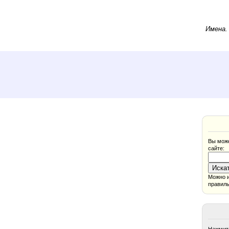
Имена
Вы може
сайте:
Можно и
правиль
Нажмите