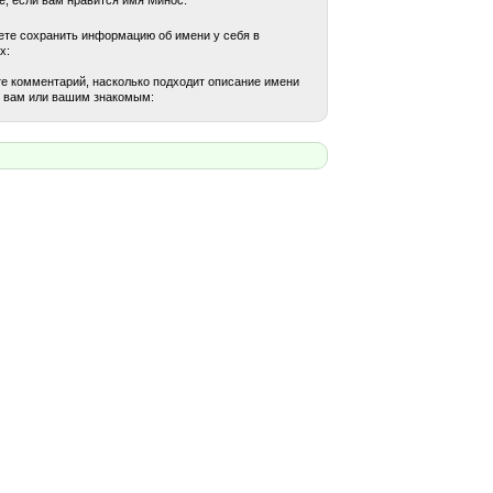
те сохранить информацию об имени у себя в
х:
е комментарий, насколько подходит описание имени
 вам или вашим знакомым: