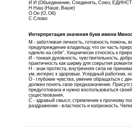
И И (Объединение, Соединять, Союз, ЕДИНСТВ
Н Наш (Наше, Ваше)
О Он (О, Об)
С Слово
Интерпретация значения букв имени Мино
М - заботливая личность, готовность помочь,
предупреждение владельцу, что он часть прир
одеяло на себя". Хищнически относясь к приро
И - тонкая духовность, чувствительность, доб
практичность как ширму для сокрытия романти
Н - знак протеста, внутренняя сила не приним
ум, интерес к здоровью. Усердный работник, н
О - глубокие чувства, умение обращаться с де
должен понять свое предназначение. Присутст
предуготована и нужно воспользоваться своей
существования.
С - здравый смысл, стремление к прочному п
раздражении - властность и капризность. Чело