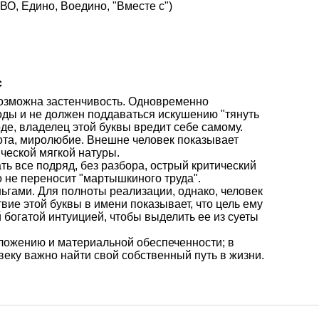
О, Едино, Воедино, "Вместе с")
с
 возможна застенчивость. Одновременно
оды и не должен поддаваться искушению "тянуть
де, владелец этой буквы вредит себе самому.
рота, миролюбие. Внешне человек показывает
ческой мягкой натуры.
ать все подряд, без разбора, острый критический
о не переносит "мартышкиного труда".
ньгами. Для полноты реализации, однако, человек
вие этой буквы в имени показывает, что цель ему
 богатой интуицией, чтобы выделить ее из суеты
оложению и материальной обеспеченности; в
веку важно найти свой собственный путь в жизни.