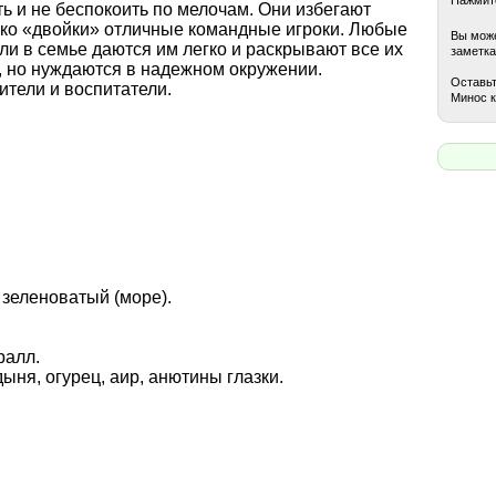
ь и не беспокоить по мелочам. Они избегают
ако «двойки» отличные командные игроки. Любые
Вы може
ли в семье даются им легко и раскрывают все их
заметка
 но нуждаются в надежном окружении.
Оставьт
ители и воспитатели.
Минос к
 зеленоватый (море).
ралл.
дыня, огурец, аир, анютины глазки.