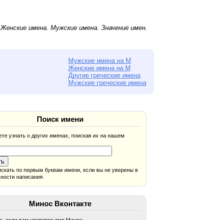
.
Женские имена
.
Мужские имена
. Значение имен.
Мужские имена на М
Женские имена на М
Другие греческие имена
Мужские греческие имена
Поиск имени
те узнать о других именах, поискав их на нашем
скать по первым буквам имени, если вы не уверены в
ности написания.
Минос Вконтакте
, если вам нравится имя Минос: