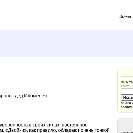
Имена
Вы може
сайте:
Европы, дед Идоменея.
Можно и
правиль
уверенность в своих силах, постоянное
м. «Двойки», как правило, обладают очень тонкой
Нажмите