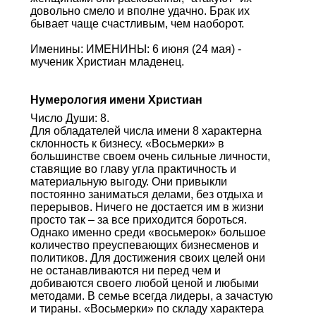
довольно смело и вполне удачно. Брак их
бывает чаще счастливым, чем наоборот.
Именины: ИМЕНИНЫ: 6 июня (24 мая) -
мученик Xристиан младенец.
Нумерология имени Христиан
Число Души: 8.
Для обладателей числа имени 8 характерна
склонность к бизнесу. «Восьмерки» в
большинстве своем очень сильные личности,
ставящие во главу угла практичность и
материальную выгоду. Они привыкли
постоянно заниматься делами, без отдыха и
перерывов. Ничего не достается им в жизни
просто так – за все приходится бороться.
Однако именно среди «восьмерок» большое
количество преуспевающих бизнесменов и
политиков. Для достижения своих целей они
не останавливаются ни перед чем и
добиваются своего любой ценой и любыми
методами. В семье всегда лидеры, а зачастую
и тираны. «Восьмерки» по складу характера