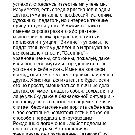
успехов, становясь известными учеными.
Разумеется, есть среди Христианов люди и
других, гуманитарных профессий: историки,
художники, педагоги, но интерес к технике
присутствует и у них. У мужчин с таким
именем хорошо развито абстрактное
мышление, у них прекрасная память и
неплохая интуиция. "Зимние" - упрямы, не
поддаются чужому давлению и требуют во
всяком деле ясности. "Осенние" -
уравновешенны, спокойны, пожалуй, даже
излишне невозмутимы - предпочитают не
усложнять себе жизнь. Имея на все свой
взгляд, они тем не менее терпимы к мнению
других. Христиан деликатен, не будет, если
его не просят, вмешиваться в личные дела
других, он умеет владеть собой, сохраняя на
лице улыбку даже в безнадежной ситуации, -
но прежде всего оттого, что бережет себя и
считает бессмысленным портить себе нервы.
Свое состояние безмятежности и покоя он
способен передавать окружающим.
Рожденные летом очень любят подольше
поспать по утрам. В отношениях с
женщинами они раскованны, "атакуют" их