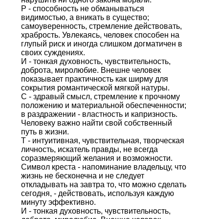
Р - способность не обманываться
видимостью, а вникать в существо;
самоуверенность, стремление действовать,
храбрость. Увлекаясь, человек способен на
глупый риск и иногда слишком догматичен в
своих суждениях.
И - тонкая духовность, чувствительность,
доброта, миролюбие. Внешне человек
показывает практичность как ширму для
сокрытия романтической мягкой натуры.
С - здравый смысл, стремление к прочному
положению и материальной обеспеченности;
в раздражении - властность и капризность.
Человеку важно найти свой собственный
путь в жизни.
Т - интуитивная, чувствительная, творческая
личность, искатель правды, не всегда
соразмеряющий желания и возможности.
Символ креста - напоминание владельцу, что
жизнь не бесконечна и не следует
откладывать на завтра то, что можно сделать
сегодня, - действовать, используя каждую
минуту эффективно.
И - тонкая духовность, чувствительность,