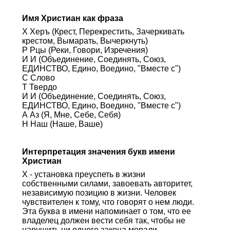
Имя Христиан как фраза
Х Херъ (Крест, Перекрестить, Зачеркивать
крестом, Вымарать, Вычеркнуть)
Р Рцы (Реки, Говори, Изречения)
И И (Объединение, Соединять, Союз,
ЕДИНСТВО, Едино, Воедино, "Вместе с")
С Слово
Т Твердо
И И (Объединение, Соединять, Союз,
ЕДИНСТВО, Едино, Воедино, "Вместе с")
А Аз (Я, Мне, Себе, Себя)
Н Наш (Наше, Ваше)
Интерпретация значения букв имени
Христиан
Х - установка преуспеть в жизни
собственными силами, завоевать авторитет,
независимую позицию в жизни. Человек
чувствителен к тому, что говорят о нем люди.
Эта буква в имени напоминает о том, что ее
владелец должен вести себя так, чтобы не
нарушить ни одного закона морали.