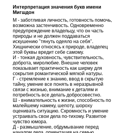
Интерпретация значения букв имени
Мигшдон
М - заботливая личность, готовность помочь,
возможна застенчивость. Одновременно
предупреждение владельцу, что он часть
природы и не должен поддаваться
искушению "тянуть одеяло на себя".
Хищнически относясь к природе, владелец
этой буквы вредит себе самому.
И - тонкая духовность, чувствительность,
доброта, миролюбие. Внешне человек
показывает практичность как ширму для
сокрытия романтической мягкой натуры.
Г - стремление к знанию, ввод в скрытую
тайну, умение все понять в неразрывной
связи с жизнью, внимание к деталям и
потребность все делать добросовестно.
Ш - внимательность к жизни, способность по
малейшему намеку, шепоту, шороху
оценивать ситуацию. Скромность и умение
устраивать свои дела по-тихому. Развитое
чувство юмора.
Д - размышление, обдумывание перед
началом дела, ориентация на семью,