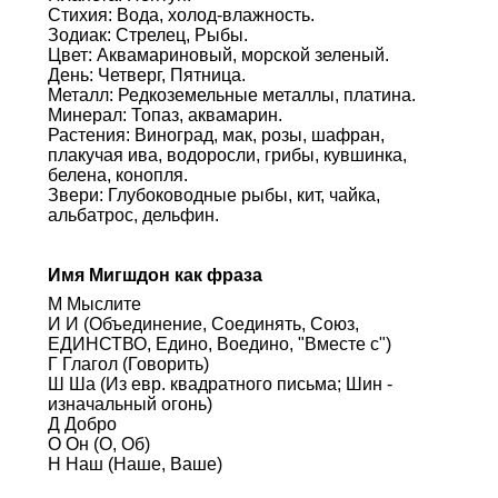
Стихия: Вода, холод-влажность.
Зодиак: Стрелец, Рыбы.
Цвет: Аквамариновый, морской зеленый.
День: Четверг, Пятница.
Металл: Редкоземельные металлы, платина.
Минерал: Топаз, аквамарин.
Растения: Виноград, мак, розы, шафран,
плакучая ива, водоросли, грибы, кувшинка,
белена, конопля.
Звери: Глубоководные рыбы, кит, чайка,
альбатрос, дельфин.
Имя Мигшдон как фраза
М Мыслите
И И (Объединение, Соединять, Союз,
ЕДИНСТВО, Едино, Воедино, "Вместе с")
Г Глагол (Говорить)
Ш Ша (Из евр. квадратного письма; Шин -
изначальный огонь)
Д Добро
О Он (О, Об)
Н Наш (Наше, Ваше)