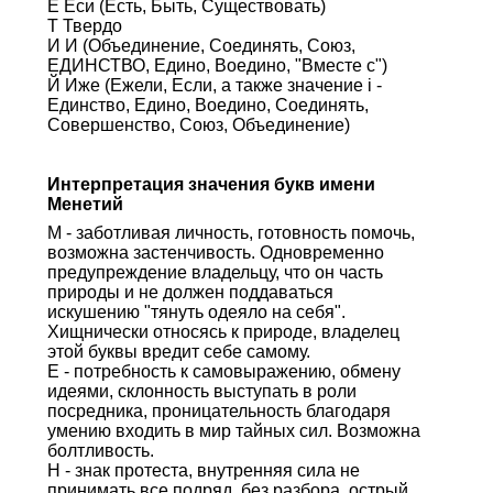
Е Еси (Есть, Быть, Существовать)
Т Твердо
И И (Объединение, Соединять, Союз,
ЕДИНСТВО, Едино, Воедино, "Вместе с")
Й Иже (Ежели, Если, а также значение i -
Единство, Едино, Воедино, Соединять,
Совершенство, Союз, Объединение)
Интерпретация значения букв имени
Менетий
М - заботливая личность, готовность помочь,
возможна застенчивость. Одновременно
предупреждение владельцу, что он часть
природы и не должен поддаваться
искушению "тянуть одеяло на себя".
Хищнически относясь к природе, владелец
этой буквы вредит себе самому.
Е - потребность к самовыражению, обмену
идеями, склонность выступать в роли
посредника, проницательность благодаря
умению входить в мир тайных сил. Возможна
болтливость.
Н - знак протеста, внутренняя сила не
принимать все подряд, без разбора, острый