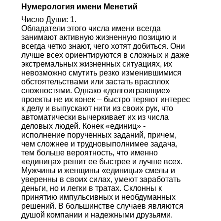
Нумерология имени Менетий
Число Души: 1.
Обладатели этого числа имени всегда
занимают активную жизненную позицию и
всегда четко знают, чего хотят добиться. Они
лучше всех ориентируются в сложных и даже
экстремальных жизненных ситуациях, их
невозможно смутить резко изменившимися
обстоятельствами или застать врасплох
сложностями. Однако «долгоиграющие»
проекты не их конек – быстро теряют интерес
к делу и выпускают нити из своих рук, что
автоматически вычеркивает их из числа
деловых людей. Конек «единиц» -
исполнение порученных заданий, причем,
чем сложнее и трудновыполнимее задача,
тем больше вероятность, что именно
«единица» решит ее быстрее и лучше всех.
Мужчины и женщины «единицы» смелы и
уверенны в своих силах, умеют заработать
деньги, но и легки в тратах. Склонны к
принятию импульсивных и необдуманных
решений. В большинстве случаев являются
душой компании и надежными друзьями.