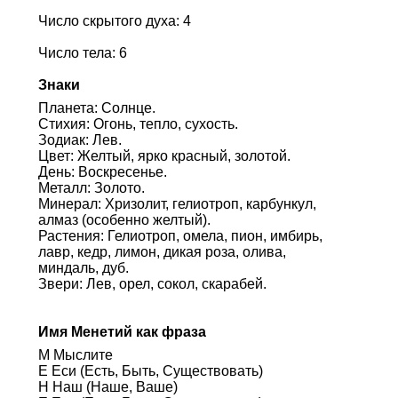
Число скрытого духа: 4
Число тела: 6
Знаки
Планета: Солнце.
Стихия: Огонь, тепло, сухость.
Зодиак: Лев.
Цвет: Желтый, ярко красный, золотой.
День: Воскресенье.
Металл: Золото.
Минерал: Хризолит, гелиотроп, карбункул,
алмаз (особенно желтый).
Растения: Гелиотроп, омела, пион, имбирь,
лавр, кедр, лимон, дикая роза, олива,
миндаль, дуб.
Звери: Лев, орел, сокол, скарабей.
Имя Менетий как фраза
М Мыслите
Е Еси (Есть, Быть, Существовать)
Н Наш (Наше, Ваше)