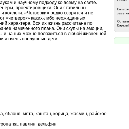
аукам и научному подходу ко всему на свете.
енеры, проектировщики. Они стабильны,
Вы може
и коллеги. «Четверки» редко ссорятся и не
заметка
 от «четверок» каких-либо неожиданных
Оставьт
ний характера. Вся их жизнь рассчитана по
Варахий
ранее намеченного плана. Они скупы на эмоции,
ы и на них можно положиться в любой жизненной
ли и очень послушные дети.
а, яблоня, мята, каштан, корица, жасмин, райское
куропатка, павлин, дельфин.