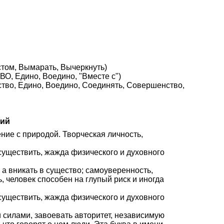
стом, Вымарать, Вычеркнуть)
О, Едино, Воедино, "Вместе с")
нство, Едино, Воедино, Соединять, Совершенство,
хий
ение с природой. Творческая личность,
осуществить, жажда физического и духовного
 а вникать в существо; самоуверенность,
, человек способен на глупый риск и иногда
осуществить, жажда физического и духовного
и силами, завоевать авторитет, независимую