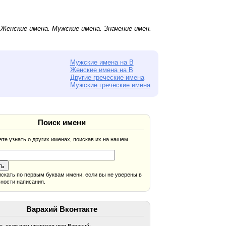
.
Женские имена
.
Мужские имена
. Значение имен.
Мужские имена на В
Женские имена на В
Другие греческие имена
Мужские греческие имена
Поиск имени
те узнать о других именах, поискав их на нашем
скать по первым буквам имени, если вы не уверены в
ности написания.
Варахий Вконтакте
, если вам нравится имя Варахий: