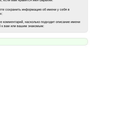
те сохранить информацию об имени у себя в
х:
е комментарий, насколько подходит описание имени
 к вам или вашим знакомым: