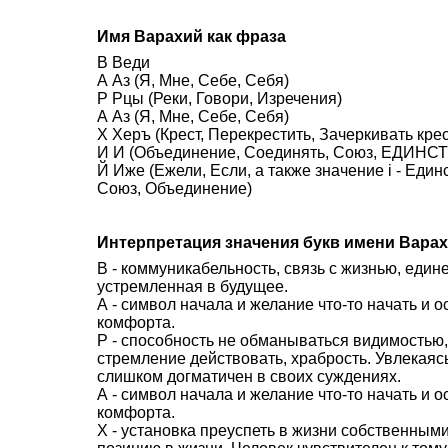
Имя Варахий как фраза
В Веди
А Аз (Я, Мне, Себе, Себя)
Р Рцы (Реки, Говори, Изречения)
А Аз (Я, Мне, Себе, Себя)
Х Херъ (Крест, Перекрестить, Зачеркивать кре
И И (Объединение, Соединять, Союз, ЕДИНСТВ
Й Иже (Ежели, Если, а также значение i - Еди
Союз, Объединение)
Интерпретация значения букв имени Вара
В - коммуникабельность, связь с жизнью, един
устремленная в будущее.
А - символ начала и желание что-то начать и 
комфорта.
Р - способность не обманываться видимостью,
стремление действовать, храбрость. Увлекаясь
слишком догматичен в своих суждениях.
А - символ начала и желание что-то начать и 
комфорта.
Х - установка преуспеть в жизни собственным