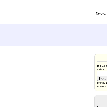
Имена
Вы може
сайте:
Можно и
правиль
Нажмите