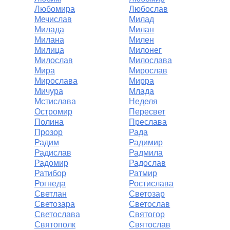
Любомира
Любослав
Мечислав
Милад
Милада
Милан
Милана
Милен
Милица
Милонег
Милослав
Милослава
Мира
Мирослав
Мирослава
Мирра
Мичура
Млада
Мстислава
Неделя
Остромир
Пересвет
Полина
Преслава
Прозор
Рада
Радим
Радимир
Радислав
Радмила
Радомир
Радослав
Ратибор
Ратмир
Рогнеда
Ростислава
Светлан
Светозар
Светозара
Светослав
Светослава
Святогор
Святополк
Святослав