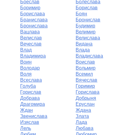
Боеслав
Болеслава
Боримир
Борислав
Борислава
Боян
Бранислава
Бронислав
Бронислава
Будимир
Вацлава
Велимир
Велислав
Велислава
Вечеслав
Видана
Влад
Влада
Владимира
Владислава
Воин
Воислав
Володар
Вольмир
Воля
Всемил
Всеслава
Вячеслав
Голуба
Горимир
Горислав
Горислава
Добрава
Добрыня
Драгомира
Еруслан
Ждан
Ждана
Звенислава
Злата
Изяслав
Лада
Лель
Любава
Любим
Любомир