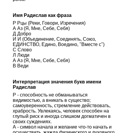
Имя Радислав как фраза
Р Рцы (Реки, Говори, Изречения)
А Аз (Я, Мне, Себе, Себя)
Д Добро
И И (Объединение, Соединять, Союз,
ЕДИНСТВО, Едино, Воедино, "Вместе с")
С Слово
Л Люди
А Аз (Я, Мне, Себе, Себя)
В Веди
Интерпретация значения букв имени
Радислав
Р - способность не обманываться
видимостью, а вникать в существо;
самоуверенность, стремление действовать,
храбрость. Увлекаясь, человек способен на
глупый риск и иногда слишком догматичен в
своих суждениях.
А - символ начала и желание что-то начать и
осуществить, жажда физического и духовного