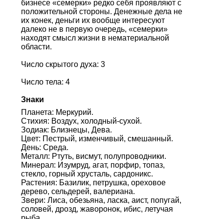
бизнесе «семерки» редко себя проявляют с
положительной стороны. Денежные дела не
их конек, деньги их вообще интересуют
далеко не в первую очередь, «семерки»
находят смысл жизни в нематериальной
области.
Число скрытого духа: 3
Число тела: 4
Знаки
Планета: Меркурий.
Стихия: Воздух, холодный-сухой.
Зодиак: Близнецы, Дева.
Цвет: Пестрый, изменчивый, смешанный.
День: Среда.
Металл: Ртуть, висмут, полупроводники.
Минерал: Изумруд, агат, порфир, топаз,
стекло, горный хрусталь, сардоникс.
Растения: Базилик, петрушка, ореховое
дерево, сельдерей, валериана.
Звери: Лиса, обезьяна, ласка, аист, попугай,
соловей, дрозд, жаворонок, ибис, летучая
рыба.