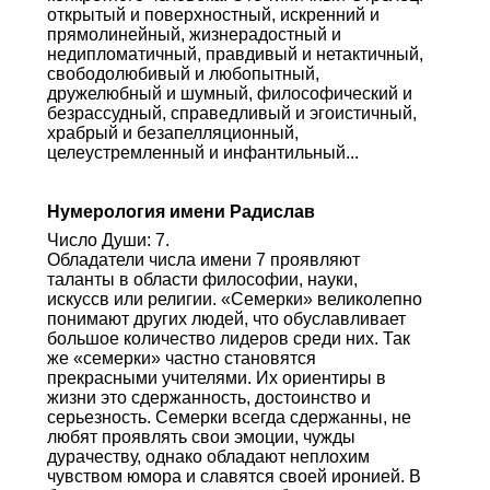
открытый и поверхностный, искренний и
прямолинейный, жизнерадостный и
недипломатичный, правдивый и нетактичный,
свободолюбивый и любопытный,
дружелюбный и шумный, философический и
безрассудный, справедливый и эгоистичный,
храбрый и безапелляционный,
целеустремленный и инфантильный...
Нумерология имени Радислав
Число Души: 7.
Обладатели числа имени 7 проявляют
таланты в области философии, науки,
искуссв или религии. «Семерки» великолепно
понимают других людей, что обуславливает
большое количество лидеров среди них. Так
же «семерки» частно становятся
прекрасными учителями. Их ориентиры в
жизни это сдержанность, достоинство и
серьезность. Семерки всегда сдержанны, не
любят проявлять свои эмоции, чужды
дурачеству, однако обладают неплохим
чувством юмора и славятся своей иронией. В