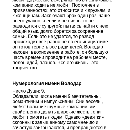
компании ходить не любит. Постоянен в
привязанностях; это относится и к друзьям, и
к женщинам. Заключают брак один раз, чаще
всего удачно, а если и не очень, то не
разводится с супругой: пытаясь найти с нею
общий язык, долго борется за сохранение
семьи. Если это не удается, то развод
происходит все равно не по его инициативе -
он готов терпеть все ради детей. Володар
находит вдохновение в работе, он большую
часть времени проводит на рабочем месте,
полон идей, планов. Вся его жизнь - это
творчество.
Нумерология имени Володар
Число Души: 9.
Обладатели числа имени 9 мечтательны,
романтичны и импульсивны. Они веселы,
любят большие шумные компании, им
свойственно делать широкие жесты, они
любят помогать людям. Однако «девятки»
склонны к завышенному самомнению и
зачастую заигрываются, и превращаются в