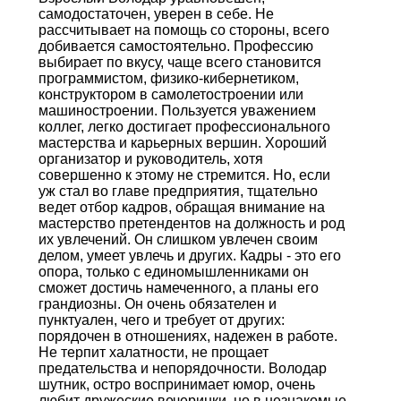
самодостаточен, уверен в себе. Не
рассчитывает на помощь со стороны, всего
добивается самостоятельно. Профессию
выбирает по вкусу, чаще всего становится
программистом, физико-кибернетиком,
конструктором в самолетостроении или
машиностроении. Пользуется уважением
коллег, легко достигает профессионального
мастерства и карьерных вершин. Хороший
организатор и руководитель, хотя
совершенно к этому не стремится. Но, если
уж стал во главе предприятия, тщательно
ведет отбор кадров, обращая внимание на
мастерство претендентов на должность и род
их увлечений. Он слишком увлечен своим
делом, умеет увлечь и других. Кадры - это его
опора, только с единомышленниками он
сможет достичь намеченного, а планы его
грандиозны. Он очень обязателен и
пунктуален, чего и требует от других:
порядочен в отношениях, надежен в работе.
Не терпит халатности, не прощает
предательства и непорядочности. Володар
шутник, остро воспринимает юмор, очень
любит дружеские вечеринки, но в незнакомые