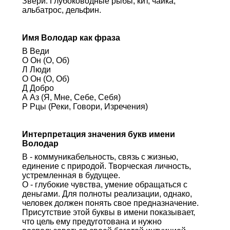
Звери: Глубоководные рыбы, кит, чайка,
альбатрос, дельфин.
Имя Володар как фраза
В Веди
О Он (О, Об)
Л Люди
О Он (О, Об)
Д Добро
А Аз (Я, Мне, Себе, Себя)
Р Рцы (Реки, Говори, Изречения)
Интерпретация значения букв имени
Володар
В - коммуникабельность, связь с жизнью,
единение с природой. Творческая личность,
устремленная в будущее.
О - глубокие чувства, умение обращаться с
деньгами. Для полноты реализации, однако,
человек должен понять свое предназначение.
Присутствие этой буквы в имени показывает,
что цель ему предуготована и нужно