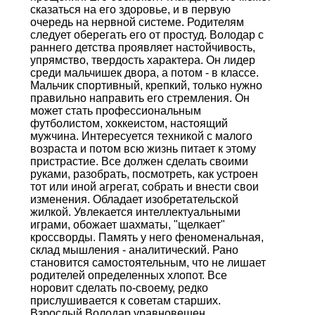
сказаться на его здоровье, и в первую
очередь на нервной системе. Родителям
следует оберегать его от простуд. Володар с
раннего детства проявляет настойчивость,
упрямство, твердость характера. Он лидер
среди мальчишек двора, а потом - в классе.
Мальчик спортивный, крепкий, только нужно
правильно направить его стремления. Он
может стать профессиональным
футболистом, хоккеистом, настоящий
мужчина. Интересуется техникой с малого
возраста и потом всю жизнь питает к этому
пристрастие. Все должен сделать своими
руками, разобрать, посмотреть, как устроен
тот или иной агрегат, собрать и внести свои
изменения. Обладает изобретательской
жилкой. Увлекается интеллектуальными
играми, обожает шахматы, "щелкает"
кроссворды. Память у него феноменальная,
склад мышления - аналитический. Рано
становится самостоятельным, что не лишает
родителей определенных хлопот. Все
норовит сделать по-своему, редко
прислушивается к советам старших.
Взрослый Володар уравновешен,