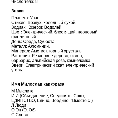
Число тела: 8
Знаки
Планета: Уран.
Стихия: Воздух, холодный-сухой.
Зодиак: Козерог, Водолей.
Цвет: Электрический, блестящий, неоновый,
фиолетовый.
День: Среда, Суббота.
Металл: Алюминий.
Минерал: Аметист, горный хрусталь.
Растения: Резиновое дерево, осина,
барбарис, альпийская роза, камнеломка.
Звери: Электрический скат, электрический
угорь.
Имя Милослав как фраза
М Мыслите
И И (Объединение, Соединять, Союз,
ЕДИНСТВО, Едино, Воедино, "Вместе с")
Л Люди
О Он (О, Об)
С Слово