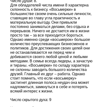
Число Души: 8.
Для обладателей числа имени 8 характерна
склонность к бизнесу. «Восьмерки» в
большинстве своем очень сильные личности,
ставящие во главу угла практичность и
материальную выгоду. Они привыкли
постоянно заниматься делами, без отдыха и
перерывов. Ничего не достается им в жизни
просто так – за все приходится бороться.
Однако именно среди «восьмерок» большое
количество преуспевающих бизнесменов и
политиков. Для достижения своих целей они
не останавливаются ни перед чем и
добиваются своего любой ценой и любыми
методами. В семье всегда лидеры, а зачастую
и тираны. «Восьмерки» по складу характера
не склонны заводить большого количества
друзей. Главный их друг – работа. Однако
стоит помнить, что если «восьмерку»
застигнет длинная полоса неудач она может
надломиться, замкнуться в себе и потерять
всякий интерес к жизни.
Число скрытого духа: 9