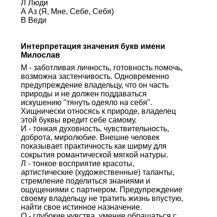
Л Люди
А Аз (Я, Мне, Себе, Себя)
В Веди
Интерпретация значения букв имени
Милослав
М - заботливая личность, готовность помочь,
возможна застенчивость. Одновременно
предупреждение владельцу, что он часть
природы и не должен поддаваться
искушению "тянуть одеяло на себя".
Хищнически относясь к природе, владелец
этой буквы вредит себе самому.
И - тонкая духовность, чувствительность,
доброта, миролюбие. Внешне человек
показывает практичность как ширму для
сокрытия романтической мягкой натуры.
Л - тонкое восприятие красоты,
артистические (художественные) таланты,
стремление поделиться знаниями и
ощущениями с партнером. Предупреждение
своему владельцу не тратить жизнь впустую,
найти свое истинное назначение.
О - глубокие чувства, умение обращаться с