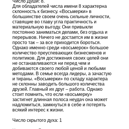
Число Души: 8.
Для обладателей числа имени 8 характерна
склонность к бизнесу. «Восьмерки» в
большинстве своем очень сильные личности,
ставящие во главу угла практичность и
материальную выгоду. Они привыкли
постоянно заниматься делами, без отдыха и
перерывов. Ничего не достается им в жизни
просто так – за все приходится бороться.
Однако именно среди «восьмерок» большое
количество преуспевающих бизнесменов и
политиков. Для достижения своих целей они
не останавливаются ни перед чем и
добиваются своего любой ценой и любыми
методами. В семье всегда лидеры, а зачастую
и тираны. «Восьмерки» по складу характера
не склонны заводить большого количества
друзей. Главный их друг – работа. Однако
стоит помнить, что если «восьмерку»
застигнет длинная полоса неудач она может
надломиться, замкнуться в себе и потерять
всякий интерес к жизни.
Число скрытого духа: 1