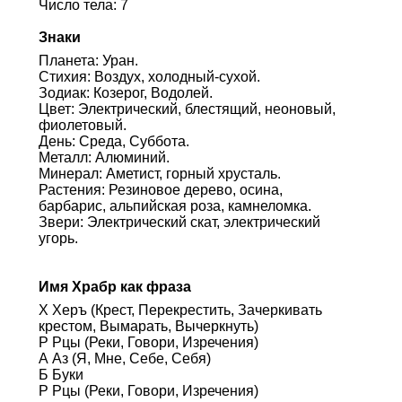
Число тела: 7
Знаки
Планета: Уран.
Стихия: Воздух, холодный-сухой.
Зодиак: Козерог, Водолей.
Цвет: Электрический, блестящий, неоновый,
фиолетовый.
День: Среда, Суббота.
Металл: Алюминий.
Минерал: Аметист, горный хрусталь.
Растения: Резиновое дерево, осина,
барбарис, альпийская роза, камнеломка.
Звери: Электрический скат, электрический
угорь.
Имя Храбр как фраза
Х Херъ (Крест, Перекрестить, Зачеркивать
крестом, Вымарать, Вычеркнуть)
Р Рцы (Реки, Говори, Изречения)
А Аз (Я, Мне, Себе, Себя)
Б Буки
Р Рцы (Реки, Говори, Изречения)