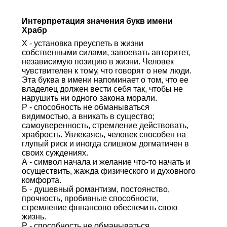
Интерпретация значения букв имени
Храбр
Х - установка преуспеть в жизни
собственными силами, завоевать авторитет,
независимую позицию в жизни. Человек
чувствителен к тому, что говорят о нем люди.
Эта буква в имени напоминает о том, что ее
владелец должен вести себя так, чтобы не
нарушить ни одного закона морали.
Р - способность не обманываться
видимостью, а вникать в существо;
самоуверенность, стремление действовать,
храбрость. Увлекаясь, человек способен на
глупый риск и иногда слишком догматичен в
своих суждениях.
А - символ начала и желание что-то начать и
осуществить, жажда физического и духовного
комфорта.
Б - душевный романтизм, постоянство,
прочность, пробивные способности,
стремление фннансово обеспечить свою
жизнь.
Р - способность не обманываться