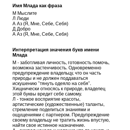
Имя Млада как фраза
М Мыслите
Л Люди
А Аз (Я, Мне, Себе, Себя)
Д Добро
А Аз (Я, Мне, Себе, Себя)
Интерпретация значения букв имени
Млада
М - заботливая личность, готовность помочь,
возможна застенчивость. Одновременно
предупреждение владельцу, что он часть
природы и не должен поддаваться
искушению "тянуть одеяло на себя".
Хищнически относясь к природе, владелец
этой буквы вредит себе самому.
Л - тонкое восприятие красоты,
артистические (художественные) таланты,
стремление поделиться знаниями и
ощущениями с партнером. Предупреждение
своему владельцу не тратить жизнь впустую,
найти свое истинное назначение.