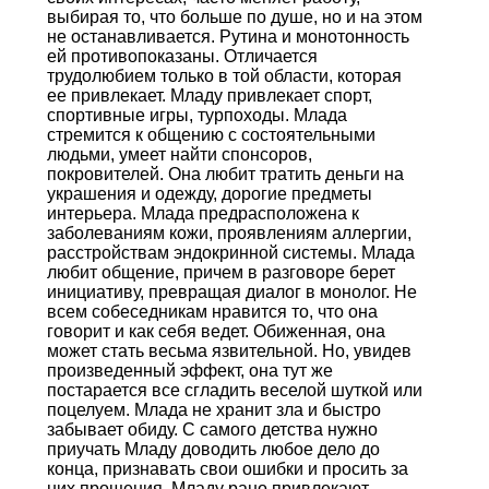
выбирая то, что больше по душе, но и на этом
не останавливается. Рутина и монотонность
ей противопоказаны. Отличается
трудолюбием только в той области, которая
ее привлекает. Младу привлекает спорт,
спортивные игры, турпоходы. Млада
стремится к общению с состоятельными
людьми, умеет найти спонсоров,
покровителей. Она любит тратить деньги на
украшения и одежду, дорогие предметы
интерьера. Млада предрасположена к
заболеваниям кожи, проявлениям аллергии,
расстройствам эндокринной системы. Млада
любит общение, причем в разговоре берет
инициативу, превращая диалог в монолог. Не
всем собеседникам нравится то, что она
говорит и как себя ведет. Обиженная, она
может стать весьма язвительной. Но, увидев
произведенный эффект, она тут же
постарается все сгладить веселой шуткой или
поцелуем. Млада не хранит зла и быстро
забывает обиду. С самого детства нужно
приучать Младу доводить любое дело до
конца, признавать свои ошибки и просить за
них прощения. Младу рано привлекают