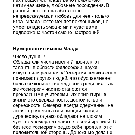
интимная жизнь, любовные похождения. В
ранней юности она абсолютно
непредсказуема и любовь для нее - только
игра. Млада часто меняет поклонников, не
умеет владеть эмоциями и чувствами,
подвержена частой смене настроений.
Нумерология имени Млада
Число Души: 7.
Обладатели числа имени 7 проявляют
таланты в области философии, науки,
искуссв или религии. «Семерки» великолепно
понимают других людей, что обуславливает
большое количество лидеров среди них. Так
же «семерки» частно становятся
прекрасными учителями. Их ориентиры в
жизни это сдержанность, достоинство и
серьезность. Семерки всегда сдержанны, не
любят проявлять свои эмоции, чужды
дурачеству, однако обладают неплохим
чувством юмора и славятся своей иронией. В
бизнесе «семерки» редко себя проявляют с
положительной стороны. Денежные дела не