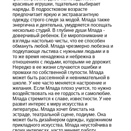
красивые игрушки, тщательно выбирает
наряды. В подростковом возрасте
предпочитает яркую и экстравагантную
одежду, строго следя за модой. Млада также
энергична и деятельна, умудряется посещать
несколько студий. В глубине души Млада -
доверчивый ребенок. Ее миропонимание и
взгляды настолько чисты, что ее способен
обмануть любой. Млада чрезмерно любезна и
подкупающе льстива с нужными людьми и в
то же время ненадежна и небрежна в
отношениях с людьми, которыми не дорожит.
Нередко в ее жизни случаются ошибки и
промахи по собственной глупости. Млада
может быть рассеянной и невнимательной в
школе. У нее часто меняется настроение и
желания. Если Млада плохо учится, то нужно
воздействовать на ее гордость и самолюбие.
Млада стремится к славе, известности. У нее
развит интерес к миру искусства и
литературы. Млада хочет блистать на
эстраде, театральной сцене, подиуме. Она
может быть дизайнером одежды, художником
прикладного искусства. Млада неустойчива в
своих интересах, часто меняет работу,