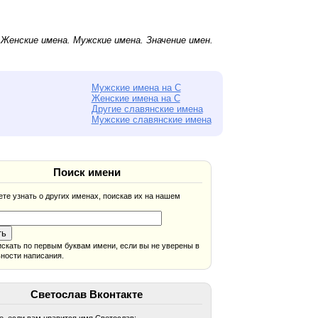
.
Женские имена
.
Мужские имена
. Значение имен.
Мужские имена на С
Женские имена на С
Другие славянские имена
Мужские славянские имена
Поиск имени
те узнать о других именах, поискав их на нашем
скать по первым буквам имени, если вы не уверены в
ности написания.
Светослав Вконтакте
, если вам нравится имя Светослав: