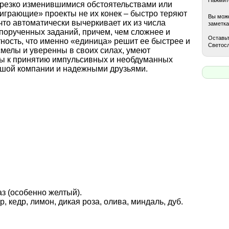
 резко изменившимися обстоятельствами или
играющие» проекты не их конек – быстро теряют
Вы може
 что автоматически вычеркивает их из числа
заметка
порученных заданий, причем, чем сложнее и
Оставьт
ность, что именно «единица» решит ее быстрее и
Светосл
мелы и уверенны в своих силах, умеют
онны к принятию импульсивных и необдуманных
ушой компании и надежными друзьями.
аз (особенно желтый).
, кедр, лимон, дикая роза, олива, миндаль, дуб.