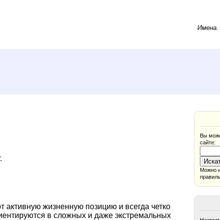
Имена
Вы може
сайте:
.
Можно и
правиль
т активную жизненную позицию и всегда четко
ориентируются в сложных и даже экстремальных
Нажмите