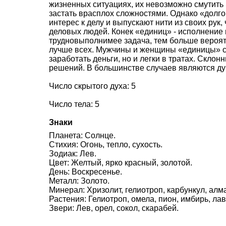
жизненных ситуациях, их невозможно смутить
застать врасплох сложностями. Однако «долго
интерес к делу и выпускают нити из своих рук,
деловых людей. Конек «единиц» - исполнение 
трудновыполнимее задача, тем больше вероят
лучше всех. Мужчины и женщины «единицы» с
заработать деньги, но и легки в тратах. Скл
решений. В большинстве случаев являются д
Число скрытого духа: 5
Число тела: 5
Знаки
Планета: Солнце.
Стихия: Огонь, тепло, сухость.
Зодиак: Лев.
Цвет: Желтый, ярко красный, золотой.
День: Воскресенье.
Металл: Золото.
Минерал: Хризолит, гелиотроп, карбункул, алм
Растения: Гелиотроп, омела, пион, имбирь, лавр
Звери: Лев, орел, сокол, скарабей.