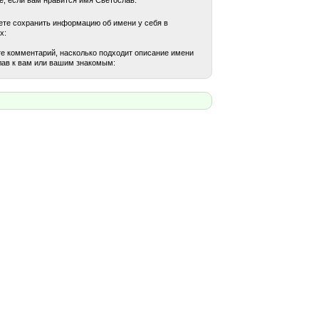
те сохранить информацию об имени у себя в
х:
е комментарий, насколько подходит описание имени
ав к вам или вашим знакомым: