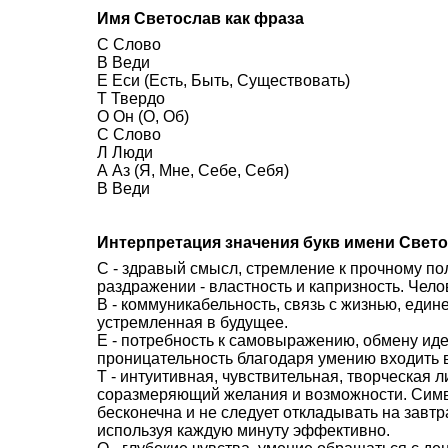
Имя Светослав как фраза
С Слово
В Веди
Е Еси (Есть, Быть, Существовать)
Т Твердо
О Он (О, Об)
С Слово
Л Люди
А Аз (Я, Мне, Себе, Себя)
В Веди
Интерпретация значения букв имени Свет
С - здравый смысл, стремление к прочному п
раздражении - властность и капризность. Чело
В - коммуникабельность, связь с жизнью, един
устремленная в будущее.
Е - потребность к самовыражению, обмену иде
проницательность благодаря умению входить в
Т - интуитивная, чувствительная, творческая л
соразмеряющий желания и возможности. Симво
бесконечна и не следует откладывать на завтра
используя каждую минуту эффективно.