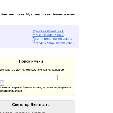
.
Женские имена
.
Мужские имена
. Значение имен.
Мужские имена на С
Женские имена на С
Другие славянские имена
Мужские славянские имена
Поиск имени
те узнать о других именах, поискав их на нашем
скать по первым буквам имени, если вы не уверены в
ности написания.
Святогор Вконтакте
, если вам нравится имя Святогор: