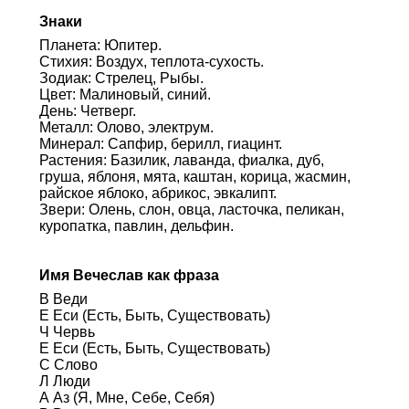
Знаки
Планета: Юпитер.
Стихия: Воздух, теплота-сухость.
Зодиак: Стрелец, Рыбы.
Цвет: Малиновый, синий.
День: Четверг.
Металл: Олово, электрум.
Минерал: Сапфир, берилл, гиацинт.
Растения: Базилик, лаванда, фиалка, дуб,
груша, яблоня, мята, каштан, корица, жасмин,
райское яблоко, абрикос, эвкалипт.
Звери: Олень, слон, овца, ласточка, пеликан,
куропатка, павлин, дельфин.
Имя Вечеслав как фраза
В Веди
Е Еси (Есть, Быть, Существовать)
Ч Червь
Е Еси (Есть, Быть, Существовать)
С Слово
Л Люди
А Аз (Я, Мне, Себе, Себя)