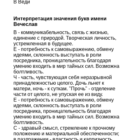
В Веди
Интерпретация значения букв имени
Вечеслав
В - коммуникабельность, связь с жизнью,
единение с природой. Творческая личность,
устремленная в будущее.
Е - потребность к самовыражению, обмену
идеями, склонность выступать в роли
посредника, проницательность благодаря
умению входить в мир тайных сил. Возможна
болтливость.
Ч - часть, чувствующая себя неразрывной
принадлежностью целого. Дочь льнет к
матери, ночь - к суткам. "Прочь" - отделение
части от целого, не упуская ее из виду.
Е - потребность к самовыражению, обмену
идеями, склонность выступать в роли
посредника, проницательность благодаря
умению входить в мир тайных сил. Возможна
болтливость.
С - здравый смысл, стремление к прочному
положению и материальной обеспеченности;
в раздражении - властность и капризность.