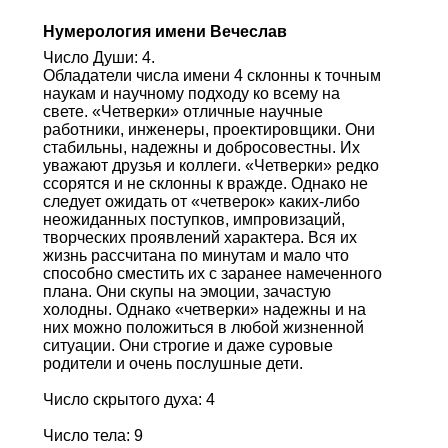
Нумерология имени Вечеслав
Число Души: 4.
Обладатели числа имени 4 склонны к точным
наукам и научному подходу ко всему на
свете. «Четверки» отличные научные
работники, инженеры, проектировщики. Они
стабильны, надежны и добросовестны. Их
уважают друзья и коллеги. «Четверки» редко
ссорятся и не склонны к вражде. Однако не
следует ожидать от «четверок» каких-либо
неожиданных поступков, импровизаций,
творческих проявлений характера. Вся их
жизнь рассчитана по минутам и мало что
способно сместить их с заранее намеченного
плана. Они скупы на эмоции, зачастую
холодны. Однако «четверки» надежны и на
них можно положиться в любой жизненной
ситуации. Они строгие и даже суровые
родители и очень послушные дети.
Число скрытого духа: 4
Число тела: 9