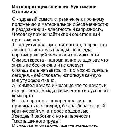
Интерпретация значения букв имени
Станимира
С - здравый смысл, стремление к прочному
положению и материальной обеспеченности;
в раздражении - властность и капризность.
Человеку важно найти свой собственный
путь в жизни.
Т - интуитивная, чувствительная, творческая
личность, искатель правды, не всегда
соразмеряющий желания и возможности.
Символ креста - напоминание владельцу, что
жизнь не бесконечна и не следует
откладывать на завтра то, что можно сделать
сегодня, - действовать, используя каждую
минуту эффективно.
А - символ начала и желание что-то начать и
осуществить, жажда физического и духовного
комфорта.
Н - знак протеста, внутренняя сила не
принимать все подряд, без разбора, острый
критический ум, интерес к здоровью.
Усердный работник, но не переносит
"мартышкиного труда".
И - тонкая духовность, чувствительность,