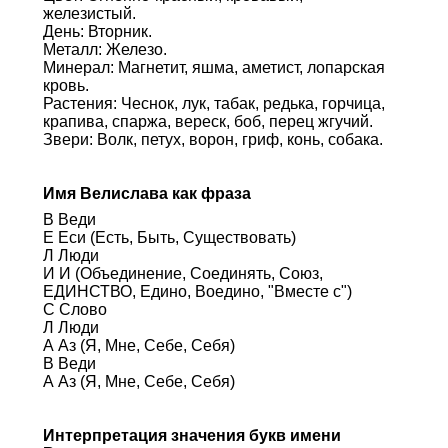
железистый.
День: Вторник.
Металл: Железо.
Минерал: Магнетит, яшма, аметист, лопарская
кровь.
Растения: Чеснок, лук, табак, редька, горчица,
крапива, спаржа, вереск, боб, перец жгучий.
Звери: Волк, петух, ворон, гриф, конь, собака.
Имя Велислава как фраза
В Веди
Е Еси (Есть, Быть, Существовать)
Л Люди
И И (Объединение, Соединять, Союз,
ЕДИНСТВО, Едино, Воедино, "Вместе с")
С Слово
Л Люди
А Аз (Я, Мне, Себе, Себя)
В Веди
А Аз (Я, Мне, Себе, Себя)
Интерпретация значения букв имени