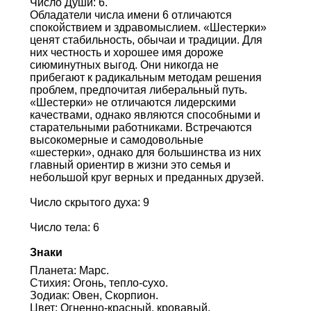
Число Души: 6.
Обладатели числа имени 6 отличаются
спокойствием и здравомыслием. «Шестерки»
ценят стабильность, обычаи и традиции. Для
них честность и хорошее имя дороже
сиюминутных выгод. Они никогда не
прибегают к радикальным методам решения
проблем, предпочитая либеральный путь.
«Шестерки» не отличаются лидерскими
качествами, однако являются способными и
старательными работниками. Встречаются
высокомерные и самодовольные
«шестерки», однако для большинства из них
главный ориентир в жизни это семья и
небольшой круг верных и преданных друзей.
Число скрытого духа: 9
Число тела: 6
Знаки
Планета: Марс.
Стихия: Огонь, тепло-сухо.
Зодиак: Овен, Скорпион.
Цвет: Огненно-красный, кровавый,