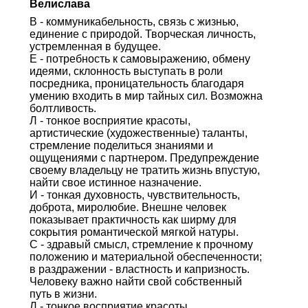
Велислава
В - коммуникабельность, связь с жизнью,
единение с природой. Творческая личность,
устремленная в будущее.
Е - потребность к самовыражению, обмену
идеями, склонность выступать в роли
посредника, проницательность благодаря
умению входить в мир тайных сил. Возможна
болтливость.
Л - тонкое восприятие красоты,
артистические (художественные) таланты,
стремление поделиться знаниями и
ощущениями с партнером. Предупреждение
своему владельцу не тратить жизнь впустую,
найти свое истинное назначение.
И - тонкая духовность, чувствительность,
доброта, миролюбие. Внешне человек
показывает практичность как ширму для
сокрытия романтической мягкой натуры.
С - здравый смысл, стремление к прочному
положению и материальной обеспеченности;
в раздражении - властность и капризность.
Человеку важно найти свой собственный
путь в жизни.
Л - тонкое восприятие красоты,