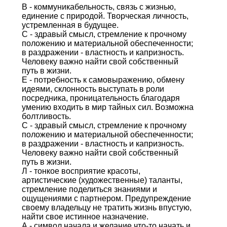
В - коммуникабельность, связь с жизнью,
единение с природой. Творческая личность,
устремленная в будущее.
С - здравый смысл, стремление к прочному
положению и материальной обеспеченности;
в раздражении - властность и капризность.
Человеку важно найти свой собственный
путь в жизни.
Е - потребность к самовыражению, обмену
идеями, склонность выступать в роли
посредника, проницательность благодаря
умению входить в мир тайных сил. Возможна
болтливость.
С - здравый смысл, стремление к прочному
положению и материальной обеспеченности;
в раздражении - властность и капризность.
Человеку важно найти свой собственный
путь в жизни.
Л - тонкое восприятие красоты,
артистические (художественные) таланты,
стремление поделиться знаниями и
ощущениями с партнером. Предупреждение
своему владельцу не тратить жизнь впустую,
найти свое истинное назначение.
А - символ начала и желание что-то начать и