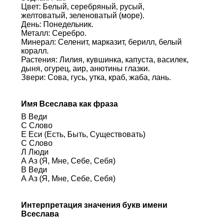
Цвет: Белый, серебряный, русый,
желтоватый, зеленоватый (море).
День: Понедельник.
Металл: Серебро.
Минерал: Селенит, марказит, берилл, белый
коралл.
Растения: Лилия, кувшинка, капуста, василек,
дыня, огурец, аир, анютины глазки.
Звери: Сова, гусь, утка, краб, жаба, лань.
Имя Всеслава как фраза
В Веди
С Слово
Е Еси (Есть, Быть, Существовать)
С Слово
Л Люди
А Аз (Я, Мне, Себе, Себя)
В Веди
А Аз (Я, Мне, Себе, Себя)
Интерпретация значения букв имени
Всеслава