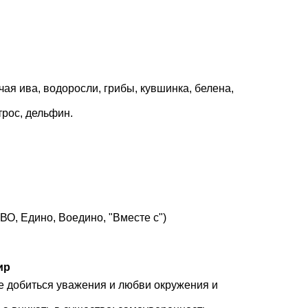
чая ива, водоросли, грибы, кувшинка, белена,
трос, дельфин.
О, Едино, Воедино, "Вместе с")
ир
ие добиться уважения и любви окружения и