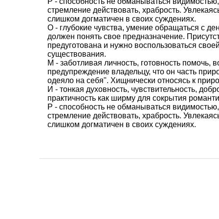
Р - способность не обманываться видимостью,
стремление действовать, храбрость. Увлекаясь
слишком догматичен в своих суждениях.
О - глубокие чувства, умение обращаться с де
должен понять свое предназначение. Присутст
предуготована и нужно воспользоваться своей
существования.
М - заботливая личность, готовность помочь,
предупреждение владельцу, что он часть прир
одеяло на себя". Хищнически относясь к приро
И - тонкая духовность, чувствительность, доб
практичность как ширму для сокрытия романти
Р - способность не обманываться видимостью,
стремление действовать, храбрость. Увлекаясь
слишком догматичен в своих суждениях.