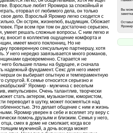
дываются легко, он общительный, хотя не ищет
стве. Взрослые любят Яромира за спокойный и
Вы може
грать, оторвал от любимого дела, он только
заметка
 свое дело. Взрослый Яромир легко сходится с
 сильно. Он остряк, жизнелюб, выдумщик. Обожает
Оставьт
Яромир 
век. При всем при том он достаточно серьезен,
я, умеет решать сложные вопросы. С ним легко и
ку, вносит в коллектив ощущение комфорта и
щин, имеет много поклонниц. Но не
дну проверенную сексуальную партнершу, хотя
ть. У него нередко завязывается много романов,
женщинами одновременно. Старается не
 у него большие планы на будущее, и сначала
ть надежный фундамент. Секс для него имеет
ртнерши он выбирает опытную и темпераментную
о супругой. К семье относится серьезно и
Декабрьский" Яромир - мужчина с веселым
в, импульсивен. Очень талантлив, творчески
 может стать актером, музыкантом, юмористом,
сти переводит в шутку, может посмеяться над
обленностью. Это делает общение с ним и жизнь
ными. Яромир уверен в себе и вселяет эту веру с
чески помочь друзьям и близким. Семья у него,
отца, смех в доме не смолкает, когда все
стоящим мужчиной, а дочь всегда может