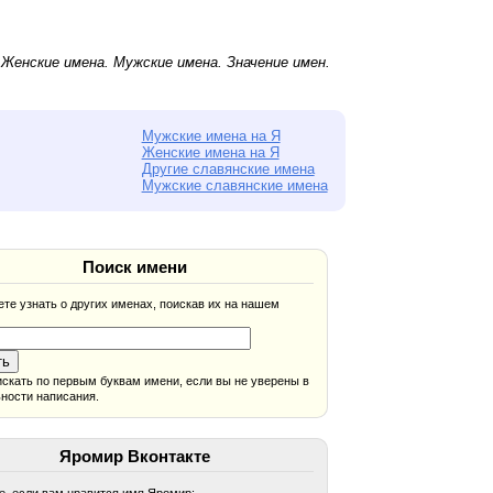
.
Женские имена
.
Мужские имена
. Значение имен.
Мужские имена на Я
Женские имена на Я
Другие славянские имена
Мужские славянские имена
Поиск имени
те узнать о других именах, поискав их на нашем
скать по первым буквам имени, если вы не уверены в
ности написания.
Яромир Вконтакте
, если вам нравится имя Яромир: