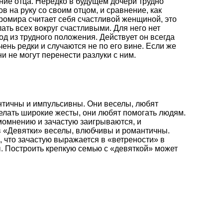
ние отца. Нередко в будущем дочери трудно
в на руку со своим отцом, и сравнение, как
Яромира считает себя счастливой женщиной, это
ать всех вокруг счастливыми. Для него нет
д из трудного положения. Действует он всегда
ень редки и случаются не по его вине. Если же
ни не могут перенести разлуки с ним.
нтичны и импульсивны. Они веселы, любят
лать широкие жесты, они любят помогать людям.
омнению и зачастую заигрываются, и
 «Девятки» веселы, влюбчивы и романтичны.
, что зачастую выражается в «ветрености» в
. Построить крепкую семью с «девяткой» может