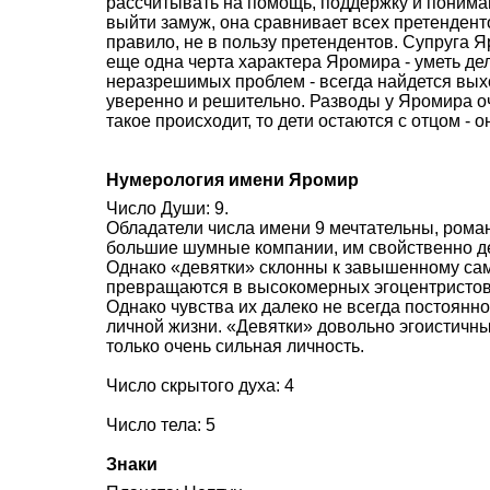
рассчитывать на помощь, поддержку и понима
выйти замуж, она сравнивает всех претенденто
правило, не в пользу претендентов. Супруга 
еще одна черта характера Яромира - уметь дел
неразрешимых проблем - всегда найдется выхо
уверенно и решительно. Разводы у Яромира оч
такое происходит, то дети остаются с отцом - о
Нумерология имени Яромир
Число Души: 9.
Обладатели числа имени 9 мечтательны, рома
большие шумные компании, им свойственно де
Однако «девятки» склонны к завышенному сам
превращаются в высокомерных эгоцентристов
Однако чувства их далеко не всегда постоянно
личной жизни. «Девятки» довольно эгоистичны
только очень сильная личность.
Число скрытого духа: 4
Число тела: 5
Знаки