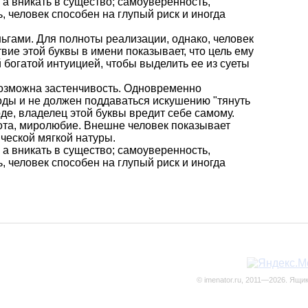
 а вникать в существо; самоуверенность,
, человек способен на глупый риск и иногда
ньгами. Для полноты реализации, однако, человек
вие этой буквы в имени показывает, что цель ему
 богатой интуицией, чтобы выделить ее из суеты
 возможна застенчивость. Одновременно
оды и не должен поддаваться искушению "тянуть
де, владелец этой буквы вредит себе самому.
рота, миролюбие. Внешне человек показывает
ческой мягкой натуры.
 а вникать в существо; самоуверенность,
, человек способен на глупый риск и иногда
© imenator.ru, 2011—2026. Ящи