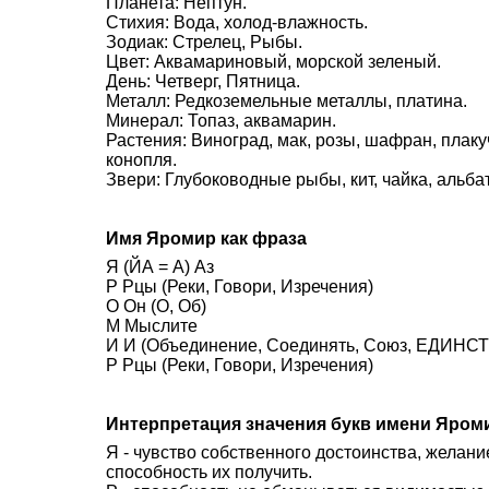
Планета: Нептун.
Стихия: Вода, холод-влажность.
Зодиак: Стрелец, Рыбы.
Цвет: Аквамариновый, морской зеленый.
День: Четверг, Пятница.
Металл: Редкоземельные металлы, платина.
Минерал: Топаз, аквамарин.
Растения: Виноград, мак, розы, шафран, плаку
конопля.
Звери: Глубоководные рыбы, кит, чайка, альба
Имя Яромир как фраза
Я (ЙА = А) Аз
Р Рцы (Реки, Говори, Изречения)
О Он (О, Об)
М Мыслите
И И (Объединение, Соединять, Союз, ЕДИНСТВ
Р Рцы (Реки, Говори, Изречения)
Интерпретация значения букв имени Яром
Я - чувство собственного достоинства, желан
способность их получить.