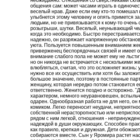
неожиданно. Отношения со сверстниками скла
общения сам: может часами играть в одиноче
веселый нрав. Даже если ему кто-то помешал и
улыбнется этому человеку и опять примется за
людьми, но не привязывается к кому-то очень
розыгрыши, шутки. Веселый, неунывающий чело
когда это необходимо. Быстро перестраиваетс
надежно, он разряжает напряженную обстанов
уюта. Пользуется повышенным вниманием жен
приверженец беспорядочных связей и имеет о
внимание слабого пола не может ему не льсти
но он никогда не встречается с несколькими 
влюбляться, считая, что это осложняет жизнь:
нужно все их осуществить или хотя бы заложи
большое значение, поэтому в постоянные па
женщину, которая нередко потом становится ег
ответственно. Женится поздно и осторожно. "
характером, немного неуравновешен, вспыльчи
одарен. Однообразная работа не для него, он
комиком. Легко переносит неудачи, неприятно
собственной нерасторопностью или неприспос
рядом с ним легкой, отношения - непринужден
надеждой в души окружающих. Способен практи
как правило, крепкая и дружная. Дети обожают 
собираются вместе. Сын у Яромира растет на