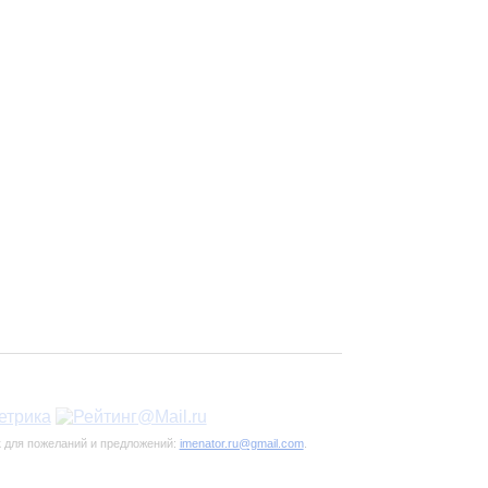
к для пожеланий и предложений:
imenator.ru@gmail.com
.