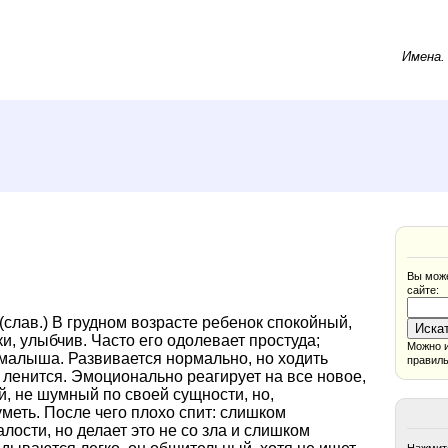
Имена
Вы може
сайте:
слав.) В грудном возрасте ребенок спокойный,
и, улыбчив. Часто его одолевает простуда;
Можно и
 малыша. Развивается нормально, но ходить
правиль
 ленится. Эмоционально реагирует на все новое,
, не шумный по своей сущности, но,
меть. После чего плохо спит: слишком
ости, но делает это не со зла и слишком
Нажмите