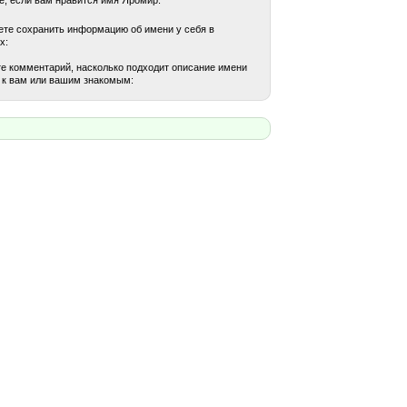
те сохранить информацию об имени у себя в
х:
е комментарий, насколько подходит описание имени
к вам или вашим знакомым: