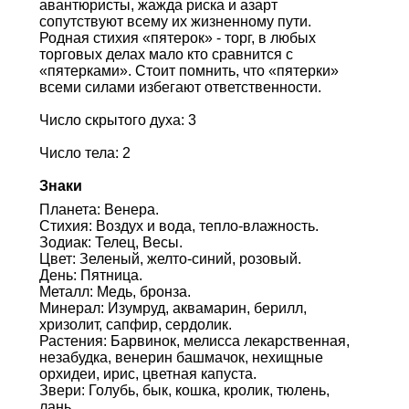
авантюристы, жажда риска и азарт
сопутствуют всему их жизненному пути.
Родная стихия «пятерок» - торг, в любых
торговых делах мало кто сравнится с
«пятерками». Стоит помнить, что «пятерки»
всеми силами избегают ответственности.
Число скрытого духа: 3
Число тела: 2
Знаки
Планета: Венера.
Стихия: Воздух и вода, тепло-влажность.
Зодиак: Телец, Весы.
Цвет: Зеленый, желто-синий, розовый.
День: Пятница.
Металл: Медь, бронза.
Минерал: Изумруд, аквамарин, берилл,
хризолит, сапфир, сердолик.
Растения: Барвинок, мелисса лекарственная,
незабудка, венерин башмачок, нехищные
орхидеи, ирис, цветная капуста.
Звери: Голубь, бык, кошка, кролик, тюлень,
лань.