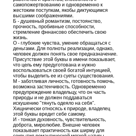
самопожертвованию и одновременно к
жестоким поступкам, якобы диктующимся
высшими соображениями.
Б - душевный романтизм, постоянство,
прочность, пробивные способности,
стремление фннансово обеспечить свою
жизнь.
О - глубокие чувства, умение обращаться с
деньгами. Для полноты реализации, однако,
человек должен понять свое предназначение.
Присутствие этой буквы в имени показывает,
что цель ему предуготована и нужно
воспользоваться своей богатой интуицией,
чтобы выделить ее из суеты существования.
М - заботливая личность, готовность помочь,
возможна застенчивость. Одновременно
предупреждение владельцу, что он часть
природы и не должен поддаваться
искушению "тянуть одеяло на себя".
Хищнически относясь к природе, владелец
этой буквы вредит себе самому.
И - тонкая духовность, чувствительность,
доброта, миролюбие. Внешне человек
показывает практичность как ширму для
сокрытия романтической мягкой натуры.