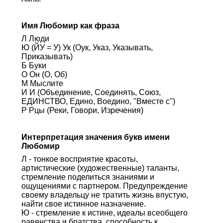
Имя Любомир как фраза
Л Люди
Ю (ЙУ = У) Ук (Оук, Указ, Указывать,
Приказывать)
Б Буки
О Он (О, Об)
М Мыслите
И И (Объединение, Соединять, Союз,
ЕДИНСТВО, Едино, Воедино, "Вместе с")
Р Рцы (Реки, Говори, Изречения)
Интерпретация значения букв имени
Любомир
Л - тонкое восприятие красоты,
артистические (художественные) таланты,
стремление поделиться знаниями и
ощущениями с партнером. Предупреждение
своему владельцу не тратить жизнь впустую,
найти свое истинное назначение.
Ю - стремление к истине, идеалы всеобщего
равенства и братства, способность к