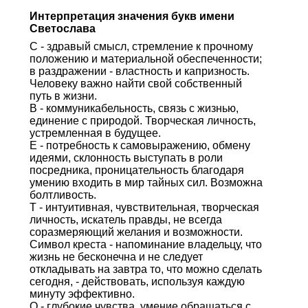
Интерпретация значения букв имени
Светослава
С - здравый смысл, стремление к прочному
положению и материальной обеспеченности;
в раздражении - властность и капризность.
Человеку важно найти свой собственный
путь в жизни.
В - коммуникабельность, связь с жизнью,
единение с природой. Творческая личность,
устремленная в будущее.
Е - потребность к самовыражению, обмену
идеями, склонность выступать в роли
посредника, проницательность благодаря
умению входить в мир тайных сил. Возможна
болтливость.
Т - интуитивная, чувствительная, творческая
личность, искатель правды, не всегда
соразмеряющий желания и возможности.
Символ креста - напоминание владельцу, что
жизнь не бесконечна и не следует
откладывать на завтра то, что можно сделать
сегодня, - действовать, используя каждую
минуту эффективно.
О - глубокие чувства, умение обращаться с