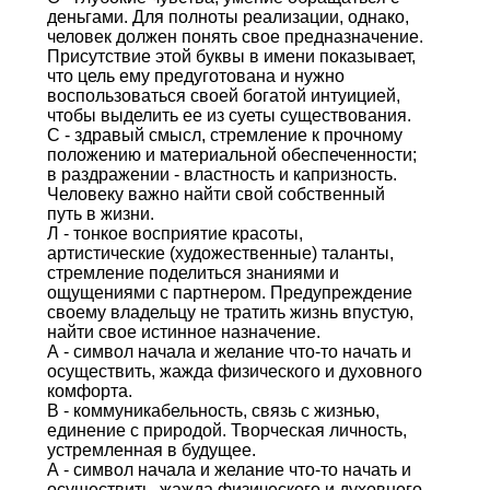
деньгами. Для полноты реализации, однако,
человек должен понять свое предназначение.
Присутствие этой буквы в имени показывает,
что цель ему предуготована и нужно
воспользоваться своей богатой интуицией,
чтобы выделить ее из суеты существования.
С - здравый смысл, стремление к прочному
положению и материальной обеспеченности;
в раздражении - властность и капризность.
Человеку важно найти свой собственный
путь в жизни.
Л - тонкое восприятие красоты,
артистические (художественные) таланты,
стремление поделиться знаниями и
ощущениями с партнером. Предупреждение
своему владельцу не тратить жизнь впустую,
найти свое истинное назначение.
А - символ начала и желание что-то начать и
осуществить, жажда физического и духовного
комфорта.
В - коммуникабельность, связь с жизнью,
единение с природой. Творческая личность,
устремленная в будущее.
А - символ начала и желание что-то начать и
осуществить, жажда физического и духовного