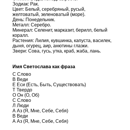
Зодиак: Рак.
Цвет: Белый, серебряный, русый,
желтоватый, зеленоватый (море).
День: Понедельник.
Металл: Серебро.
Минерал: Селенит, марказит, берилл, белый
коралл.
Растения: Лилия, кувшинка, капуста, василек,
дыня, огурец, аир, анютины глазки.
Звери: Сова, гусь, утка, краб, жаба, лань.
Имя Светослава как фраза
С Слово
В Веди
Е Еси (Есть, Быть, Существовать)
Т Твердо
О Он (О, Об)
С Слово
Л Люди
А Аз (Я, Мне, Себе, Себя)
В Веди
А Аз (Я, Мне, Себе, Себя)