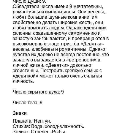
Число Души: 9.
Обладатели числа имени 9 мечтательны,
романтичны и импульсивны. Они веселы,
любят большие шумные компании, им
свойственно делать широкие жесты, они
любят помогать людям. Однако «девятки»
склонны к завышенному самомнению и
зачастую заигрываются, и превращаются в
высокомерных эгоцентристов «Девятки»
веселы, влюбчивы и романтичны. Однако
чувства их далеко не всегда постоянно, что
зачастую выражается в «ветрености» в
личной жизни. «Девятки» довольно
эгоистичны. Построить крепкую семью с
«девяткой» может только очень сильная
личность.
Число скрытого духа: 9
Число тела: 9
Знаки
Планета: Нептун.
Стихия: Вода, холод-влажность.
Зодиак: Стрелец, Рыбы.