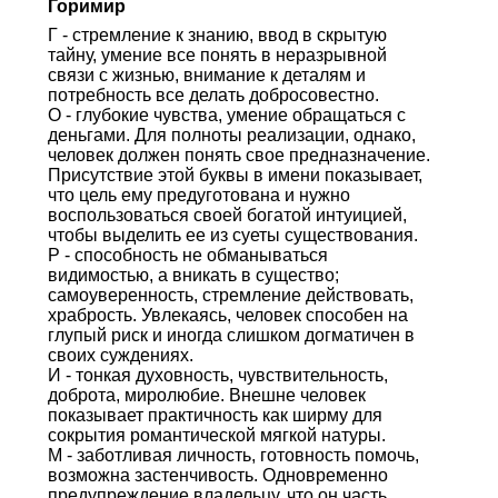
Горимир
Г - стремление к знанию, ввод в скрытую
тайну, умение все понять в неразрывной
связи с жизнью, внимание к деталям и
потребность все делать добросовестно.
О - глубокие чувства, умение обращаться с
деньгами. Для полноты реализации, однако,
человек должен понять свое предназначение.
Присутствие этой буквы в имени показывает,
что цель ему предуготована и нужно
воспользоваться своей богатой интуицией,
чтобы выделить ее из суеты существования.
Р - способность не обманываться
видимостью, а вникать в существо;
самоуверенность, стремление действовать,
храбрость. Увлекаясь, человек способен на
глупый риск и иногда слишком догматичен в
своих суждениях.
И - тонкая духовность, чувствительность,
доброта, миролюбие. Внешне человек
показывает практичность как ширму для
сокрытия романтической мягкой натуры.
М - заботливая личность, готовность помочь,
возможна застенчивость. Одновременно
предупреждение владельцу, что он часть