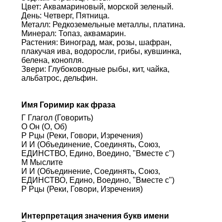
Цвет: Аквамариновый, морской зеленый.
День: Четверг, Пятница.
Металл: Редкоземельные металлы, платина.
Минерал: Топаз, аквамарин.
Растения: Виноград, мак, розы, шафран,
плакучая ива, водоросли, грибы, кувшинка,
белена, конопля.
Звери: Глубоководные рыбы, кит, чайка,
альбатрос, дельфин.
Имя Горимир как фраза
Г Глагол (Говорить)
О Он (О, Об)
Р Рцы (Реки, Говори, Изречения)
И И (Объединение, Соединять, Союз,
ЕДИНСТВО, Едино, Воедино, "Вместе с")
М Мыслите
И И (Объединение, Соединять, Союз,
ЕДИНСТВО, Едино, Воедино, "Вместе с")
Р Рцы (Реки, Говори, Изречения)
Интерпретация значения букв имени