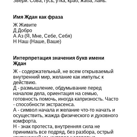
Звери: Сова, гусь, утка, краб, жаба, лань.
Имя Ждан как фраза
Ж Живите
Д Добро
А Аз (Я, Мне, Себе, Себя)
Н Наш (Наше, Ваше)
Интерпретация значения букв имени
Ждан
Ж - содержательный, не всем открываемый
внутренний мир, желание как импульс к
действию.
Д - размышление, обдумывание перед
началом дела, ориентация на семью,
готовность помочь, иногда капризность. Часто
- способности экстрасенса.
А - символ начала и желание что-то начать и
осуществить, жажда физического и духовного
комфорта.
Н - знак протеста, внутренняя сила не
принимать все подряд, без разбора, острый