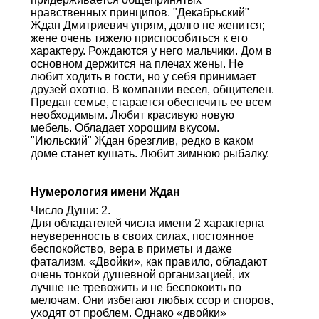
нравственных принципов. "Декабрьский"
Ждан Дмитриевич упрям, долго не женится;
жене очень тяжело приспособиться к его
характеру. Рождаются у него мальчики. Дом в
основном держится на плечах жены. Не
любит ходить в гости, но у себя принимает
друзей охотно. В компании весел, общителен.
Предан семье, старается обеспечить ее всем
необходимым. Любит красивую новую
мебель. Обладает хорошим вкусом.
"Июльский" Ждан брезглив, редко в каком
доме станет кушать. Любит зимнюю рыбалку.
Нумерология имени Ждан
Число Души: 2.
Для обладателей числа имени 2 характерна
неуверенность в своих силах, постоянное
беспокойство, вера в приметы и даже
фатализм. «Двойки», как правило, обладают
очень тонкой душевной организацией, их
лучше не тревожить и не беспокоить по
мелочам. Они избегают любых ссор и споров,
уходят от проблем. Однако «двойки»