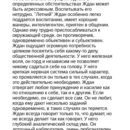
определенных обстоятельствах Ждан может
быть агрессивным. Воспитывать его
нетрудно. "Летний" Ждан особенно легко
поддается воспитанию, имеет хорошие
манеры, интеллигентен, приятен в общении.
Однако ему трудно приспосабливаться к
окружающей среде, он противоречив,
одновременно объективен и субъективен.
Ждан ощущает огромную потребность
целиком посвятить себя какому-то делу,
общественной деятельности. У него железная
воля, он горд и независим не позволяет
никому садиться себе на голову. У него
крепкая нервная система сильный характер,
но проявляется он только в тех случаях, когда
это действительно необходимо. Ждан
отвергает любое принуждение и насилие как
по отношению к себе, так и к другим. Если
необходимо, он сделает все сам. Он не любит,
когда ему дают несколько заданий
одновременно, в таких случаях oн теряется.
Ждан всегда говорит только то, что думает, но
не всегда делает так как говорит. У него
глубокий аналитический склад ума. Он
дотошный наблюдатель, очень любознателен,