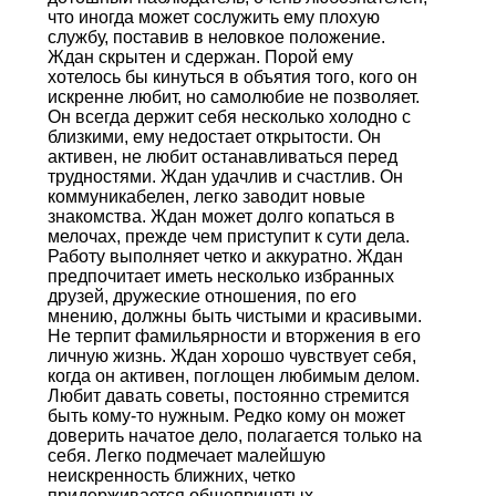
что иногда может сослужить ему плохую
службу, поставив в неловкое положение.
Ждан скрытен и сдержан. Порой ему
хотелось бы кинуться в объятия того, кого он
искренне любит, но самолюбие не позволяет.
Он всегда держит себя несколько холодно с
близкими, ему недостает открытости. Он
активен, не любит останавливаться перед
трудностями. Ждан удачлив и счастлив. Он
коммуникабелен, легко заводит новые
знакомства. Ждан может долго копаться в
мелочах, прежде чем приступит к сути дела.
Работу выполняет четко и аккуратно. Ждан
предпочитает иметь несколько избранных
друзей, дружеские отношения, по его
мнению, должны быть чистыми и красивыми.
Не терпит фамильярности и вторжения в его
личную жизнь. Ждан хорошо чувствует себя,
когда он активен, поглощен любимым делом.
Любит давать советы, постоянно стремится
быть кому-то нужным. Редко кому он может
доверить начатое дело, полагается только на
себя. Легко подмечает малейшую
неискренность ближних, четко
придерживается общепринятых