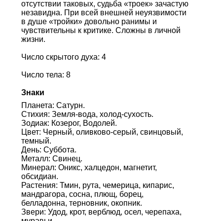
отсутствии таковых, судьба «троек» зачастую
незавидна. При всей внешней неуязвимости
в душе «тройки» довольно ранимы и
чувствительны к критике. Сложны в личной
жизни.
Число скрытого духа: 4
Число тела: 8
Знаки
Планета: Сатурн.
Стихия: Земля-вода, холод-сухость.
Зодиак: Козерог, Водолей.
Цвет: Черный, оливково-серый, свинцовый,
темный.
День: Суббота.
Металл: Свинец.
Минерал: Оникс, халцедон, магнетит,
обсидиан.
Растения: Тмин, рута, чемерица, кипарис,
мандрагора, сосна, плющ, борец,
белладонна, терновник, окопник.
Звери: Удод, крот, верблюд, осел, черепаха,
муравьи.