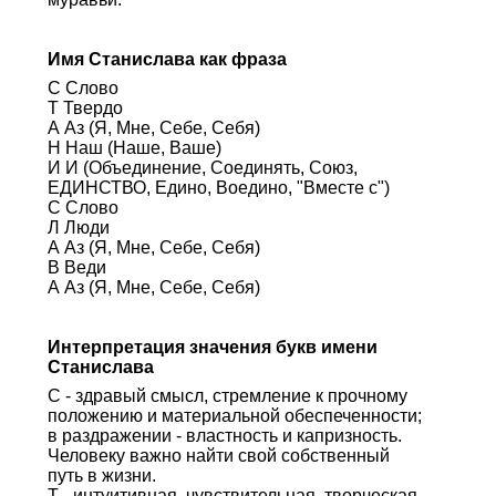
Имя Станислава как фраза
С Слово
Т Твердо
А Аз (Я, Мне, Себе, Себя)
Н Наш (Наше, Ваше)
И И (Объединение, Соединять, Союз,
ЕДИНСТВО, Едино, Воедино, "Вместе с")
С Слово
Л Люди
А Аз (Я, Мне, Себе, Себя)
В Веди
А Аз (Я, Мне, Себе, Себя)
Интерпретация значения букв имени
Станислава
С - здравый смысл, стремление к прочному
положению и материальной обеспеченности;
в раздражении - властность и капризность.
Человеку важно найти свой собственный
путь в жизни.
Т - интуитивная, чувствительная, творческая