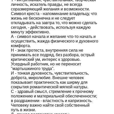
личность, искатель правды, не всегда
соразмеряющий желания и возможности.
Символ креста - напоминание владельцу, что
жизнь не бесконечна и не следует
откладывать на завтра то, что можно сделать
сегодня, - действовать, используя каждую
минуту эффективно.
А - символ начала и желание что-то начать и
осуществить, жажда физического и духовного
комфорта.
Н - знак протеста, внутренняя сила не
принимать все подряд, без разбора, острый
критический ум, интерес к здоровью.
Усердный работник, но не переносит
"мартышкиного труда".
И - тонкая духовность, чувствительность,
доброта, миролюбие. Внешне человек
показывает практичность как ширму для
сокрытия романтической мягкой натуры.
С - здравый смысл, стремление к прочному
положению и материальной обеспеченности;
в раздражении - властность и капризность.
Человеку важно найти свой собственный
путь в жизни.