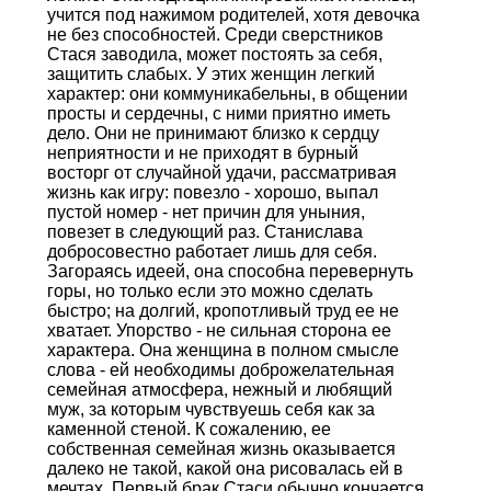
учится под нажимом родителей, хотя девочка
не без способностей. Среди сверстников
Стася заводила, может постоять за себя,
защитить слабых. У этих женщин легкий
характер: они коммуникабельны, в общении
просты и сердечны, с ними приятно иметь
дело. Они не принимают близко к сердцу
неприятности и не приходят в бурный
восторг от случайной удачи, рассматривая
жизнь как игру: повезло - хорошо, выпал
пустой номер - нет причин для уныния,
повезет в следующий раз. Станислава
добросовестно работает лишь для себя.
Загораясь идеей, она способна перевернуть
горы, но только если это можно сделать
быстро; на долгий, кропотливый труд ее не
хватает. Упорство - не сильная сторона ее
характера. Она женщина в полном смысле
слова - ей необходимы доброжелательная
семейная атмосфера, нежный и любящий
муж, за которым чувствуешь себя как за
каменной стеной. К сожалению, ее
собственная семейная жизнь оказывается
далеко не такой, какой она рисовалась ей в
мечтах. Первый брак Стаси обычно кончается