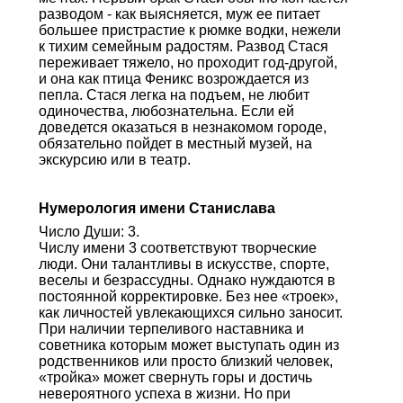
разводом - как выясняется, муж ее питает
большее пристрастие к рюмке водки, нежели
к тихим семейным радостям. Развод Стася
переживает тяжело, но проходит год-другой,
и она как птица Феникс возрождается из
пепла. Стася легка на подъем, не любит
одиночества, любознательна. Если ей
доведется оказаться в незнакомом городе,
обязательно пойдет в местный музей, на
экскурсию или в театр.
Нумерология имени Станислава
Число Души: 3.
Числу имени 3 соответствуют творческие
люди. Они талантливы в искусстве, спорте,
веселы и безрассудны. Однако нуждаются в
постоянной корректировке. Без нее «троек»,
как личностей увлекающихся сильно заносит.
При наличии терпеливого наставника и
советника которым может выступать один из
родственников или просто близкий человек,
«тройка» может свернуть горы и достичь
невероятного успеха в жизни. Но при