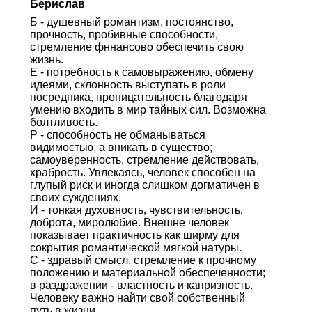
Берислав
Б - душевный романтизм, постоянство,
прочность, пробивные способности,
стремление фннансово обеспечить свою
жизнь.
Е - потребность к самовыражению, обмену
идеями, склонность выступать в роли
посредника, проницательность благодаря
умению входить в мир тайных сил. Возможна
болтливость.
Р - способность не обманываться
видимостью, а вникать в существо;
самоуверенность, стремление действовать,
храбрость. Увлекаясь, человек способен на
глупый риск и иногда слишком догматичен в
своих суждениях.
И - тонкая духовность, чувствительность,
доброта, миролюбие. Внешне человек
показывает практичность как ширму для
сокрытия романтической мягкой натуры.
С - здравый смысл, стремление к прочному
положению и материальной обеспеченности;
в раздражении - властность и капризность.
Человеку важно найти свой собственный
путь в жизни.