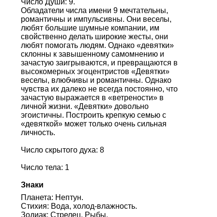
Число Души: 9.
Обладатели числа имени 9 мечтательны,
романтичны и импульсивны. Они веселы,
любят большие шумные компании, им
свойственно делать широкие жесты, они
любят помогать людям. Однако «девятки»
склонны к завышенному самомнению и
зачастую заигрываются, и превращаются в
высокомерных эгоцентристов «Девятки»
веселы, влюбчивы и романтичны. Однако
чувства их далеко не всегда постоянно, что
зачастую выражается в «ветрености» в
личной жизни. «Девятки» довольно
эгоистичны. Построить крепкую семью с
«девяткой» может только очень сильная
личность.
Число скрытого духа: 8
Число тела: 1
Знаки
Планета: Нептун.
Стихия: Вода, холод-влажность.
Зодиак: Стрелец, Рыбы.