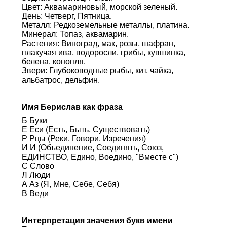
Цвет: Аквамариновый, морской зеленый.
День: Четверг, Пятница.
Металл: Редкоземельные металлы, платина.
Минерал: Топаз, аквамарин.
Растения: Виноград, мак, розы, шафран,
плакучая ива, водоросли, грибы, кувшинка,
белена, конопля.
Звери: Глубоководные рыбы, кит, чайка,
альбатрос, дельфин.
Имя Берислав как фраза
Б Буки
Е Еси (Есть, Быть, Существовать)
Р Рцы (Реки, Говори, Изречения)
И И (Объединение, Соединять, Союз,
ЕДИНСТВО, Едино, Воедино, "Вместе с")
С Слово
Л Люди
А Аз (Я, Мне, Себе, Себя)
В Веди
Интерпретация значения букв имени