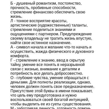
Б - душевный романтизм, постоянство,
прочность, пробивные способности,
стремление фннансово обеспечить свою
жизнь.
Л - тонкое восприятие красоты,
артистические (художественные) таланты,
стремление поделиться знаниями и
ощущениями с партнером. Предупреждение
своему владельцу не тратить жизнь впустую,
найти свое истинное назначение.
А - символ начала и желание что-то начать и
осуществить, жажда физического и духовного
комфорта.
Г - стремление к знанию, ввод в скрытую
тайну, умение все понять в неразрывной
связи с жизнью, внимание к деталям и
потребность все делать добросовестно.
О - глубокие чувства, умение обращаться с
деньгами. Для полноты реализации, однако,
человек должен понять свое предназначение.
Присутствие этой буквы в имени показывает,
что цель ему предуготована и нужно
воспользоваться своей богатой интуицией,
чтобы выделить ее из суеты существования.
М - заботливая личность, готовность помочь,