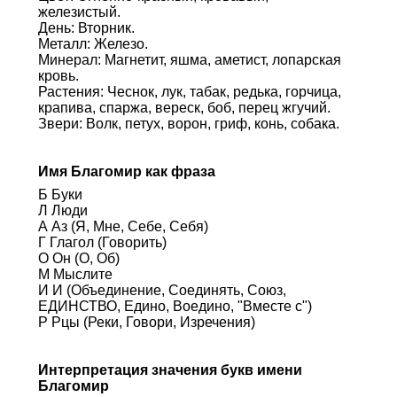
железистый.
День: Вторник.
Металл: Железо.
Минерал: Магнетит, яшма, аметист, лопарская
кровь.
Растения: Чеснок, лук, табак, редька, горчица,
крапива, спаржа, вереск, боб, перец жгучий.
Звери: Волк, петух, ворон, гриф, конь, собака.
Имя Благомир как фраза
Б Буки
Л Люди
А Аз (Я, Мне, Себе, Себя)
Г Глагол (Говорить)
О Он (О, Об)
М Мыслите
И И (Объединение, Соединять, Союз,
ЕДИНСТВО, Едино, Воедино, "Вместе с")
Р Рцы (Реки, Говори, Изречения)
Интерпретация значения букв имени
Благомир