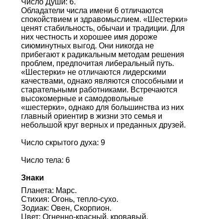
Число Души: 6.
Обладатели числа имени 6 отличаются
спокойствием и здравомыслием. «Шестерки»
ценят стабильность, обычаи и традиции. Для
них честность и хорошее имя дороже
сиюминутных выгод. Они никогда не
прибегают к радикальным методам решения
проблем, предпочитая либеральный путь.
«Шестерки» не отличаются лидерскими
качествами, однако являются способными и
старательными работниками. Встречаются
высокомерные и самодовольные
«шестерки», однако для большинства из них
главный ориентир в жизни это семья и
небольшой круг верных и преданных друзей.
Число скрытого духа: 9
Число тела: 6
Знаки
Планета: Марс.
Стихия: Огонь, тепло-сухо.
Зодиак: Овен, Скорпион.
Цвет: Огненно-красный, кровавый,