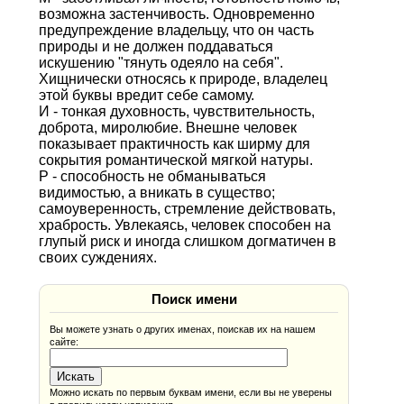
возможна застенчивость. Одновременно
предупреждение владельцу, что он часть
природы и не должен поддаваться
искушению "тянуть одеяло на себя".
Хищнически относясь к природе, владелец
этой буквы вредит себе самому.
И - тонкая духовность, чувствительность,
доброта, миролюбие. Внешне человек
показывает практичность как ширму для
сокрытия романтической мягкой натуры.
Р - способность не обманываться
видимостью, а вникать в существо;
самоуверенность, стремление действовать,
храбрость. Увлекаясь, человек способен на
глупый риск и иногда слишком догматичен в
своих суждениях.
Поиск имени
Вы можете узнать о других именах, поискав их на нашем
сайте:
Можно искать по первым буквам имени, если вы не уверены