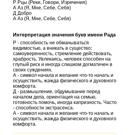
Р Рцы (Реки, Говори, Изречения)
А Аз (Я, Мне, Себе, Себя)
Д Добро
А Аз (Я, Мне, Себе, Себя)
Интерпретация значения букв имени Рада
Р - способность не обманываться
видимостью, а вникать в существо;
самоуверенность, стремление действовать,
храбрость. Увлекаясь, человек способен на
глупый риск и иногда слишком догматичен в
своих суждениях.
А - символ начала и желание что-то начать и
осуществить, жажда физического и духовного
комфорта.
Д - размышление, обдумывание перед
началом дела, ориентация на семью,
готовность помочь, иногда капризность. Часто
- способности экстрасенса.
А - символ начала и желание что-то начать и
осуществить, жажда физического и духовного
комфорта.