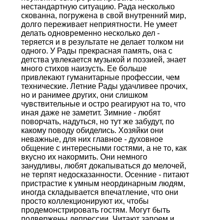
нестандартную ситуацию. Рада несколько
скованна, погружена в свой внутренний мир,
долго переживает неприятности. Не умеет
делать одновременно несколько дел -
теряется и в результате не делает толком ни
одного. У Рады прекрасная память, она с
детства увлекается музыкой и поэзией, знает
много стихов наизусть. Ее больше
привлекают гуманитарные профессии, чем
технические. Летние Рады удачливее прочих,
но и ранимее других, они слишком
чувствительные и остро реагируют на то, что
иная даже не заметит. Зимние - любят
поворчать, надуться, но тут же забудут, по
какому поводу обиделись. Хозяйки они
неважные, для них главное - духовное
общение с интересными гостями, а не то, как
вкусно их накормить. Они немного
занудливы, любят докапываться до мелочей,
не терпят недосказанности. Осенние - питают
пристрастие к умным неординарным людям,
иногда складывается впечатление, что они
просто коллекционируют их, чтобы
продемонстрировать гостям. Могут быть
подвержены депрессии. Читают запоем и