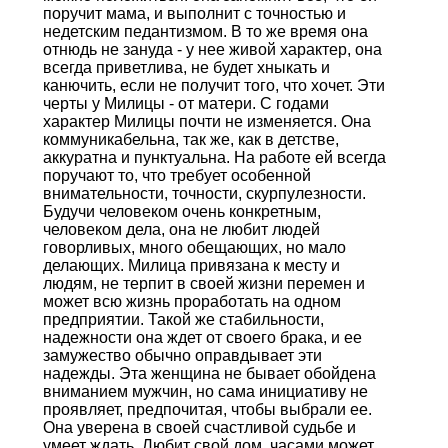
поручит мама, и выполнит с точностью и
недетским педантизмом. В то же время она
отнюдь не зануда - у нее живой характер, она
всегда приветлива, не будет хныкать и
канючить, если не получит того, что хочет. Эти
черты у Милицы - от матери. С годами
характер Милицы почти не изменяется. Она
коммуникабельна, так же, как в детстве,
аккуратна и пунктуальна. На работе ей всегда
поручают то, что требует особенной
внимательности, точности, скурпулезности.
Будучи человеком очень конкретным,
человеком дела, она не любит людей
говорливых, много обещающих, но мало
делающих. Милица привязана к месту и
людям, не терпит в своей жизни перемен и
может всю жизнь проработать на одном
предприятии. Такой же стабильности,
надежности она ждет от своего брака, и ее
замужество обычно оправдывает эти
надежды. Эта женщина не бывает обойдена
вниманием мужчин, но сама инициативу не
проявляет, предпочитая, чтобы выбрали ее.
Она уверена в своей счастливой судьбе и
умеет ждать. Любит свой дом, часами может