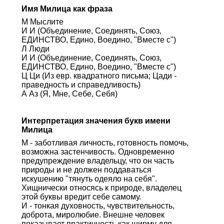
Имя Милица как фраза
М Мыслите
И И (Объединение, Соединять, Союз,
ЕДИНСТВО, Едино, Воедино, "Вместе с")
Л Люди
И И (Объединение, Соединять, Союз,
ЕДИНСТВО, Едино, Воедино, "Вместе с")
Ц Ци (Из евр. квадратного письма; Цади -
праведность и справедливость)
А Аз (Я, Мне, Себе, Себя)
Интерпретация значения букв имени
Милица
М - заботливая личность, готовность помочь,
возможна застенчивость. Одновременно
предупреждение владельцу, что он часть
природы и не должен поддаваться
искушению "тянуть одеяло на себя".
Хищнически относясь к природе, владелец
этой буквы вредит себе самому.
И - тонкая духовность, чувствительность,
доброта, миролюбие. Внешне человек
показывает практичность как ширму для