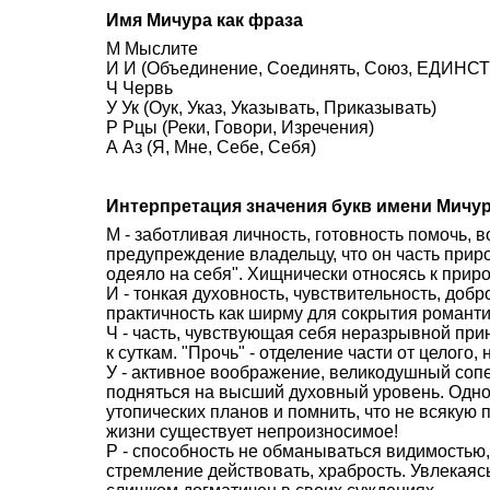
Имя Мичура как фраза
М Мыслите
И И (Объединение, Соединять, Союз, ЕДИНСТВ
Ч Червь
У Ук (Оук, Указ, Указывать, Приказывать)
Р Рцы (Реки, Говори, Изречения)
А Аз (Я, Мне, Себе, Себя)
Интерпретация значения букв имени Мичу
М - заботливая личность, готовность помочь,
предупреждение владельцу, что он часть прир
одеяло на себя". Хищнически относясь к приро
И - тонкая духовность, чувствительность, доб
практичность как ширму для сокрытия романти
Ч - часть, чувствующая себя неразрывной прин
к суткам. "Прочь" - отделение части от целого, 
У - активное воображение, великодушный со
подняться на высший духовный уровень. Одн
утопических планов и помнить, что не всякую 
жизни существует непроизносимое!
Р - способность не обманываться видимостью,
стремление действовать, храбрость. Увлекаясь