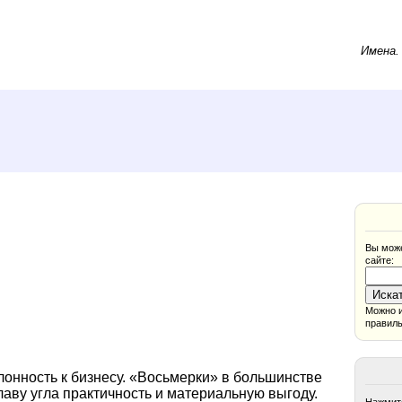
Имена
Вы може
сайте:
Можно и
правиль
лонность к бизнесу. «Восьмерки» в большинстве
лаву угла практичность и материальную выгоду.
Нажмите