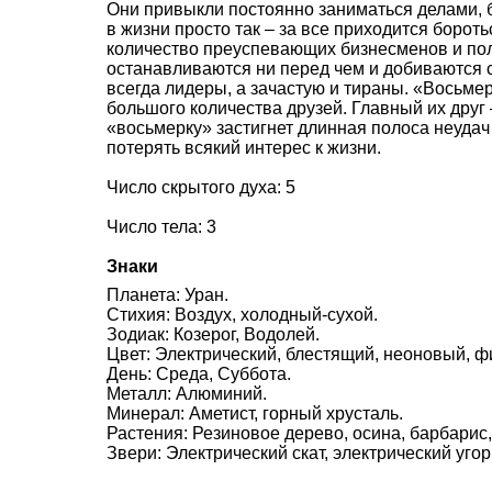
Они привыкли постоянно заниматься делами, б
в жизни просто так – за все приходится боро
количество преуспевающих бизнесменов и пол
останавливаются ни перед чем и добиваются 
всегда лидеры, а зачастую и тираны. «Восьмер
большого количества друзей. Главный их друг 
«восьмерку» застигнет длинная полоса неудач
потерять всякий интерес к жизни.
Число скрытого духа: 5
Число тела: 3
Знаки
Планета: Уран.
Стихия: Воздух, холодный-сухой.
Зодиак: Козерог, Водолей.
Цвет: Электрический, блестящий, неоновый, ф
День: Среда, Суббота.
Металл: Алюминий.
Минерал: Аметист, горный хрусталь.
Растения: Резиновое дерево, осина, барбарис,
Звери: Электрический скат, электрический угор