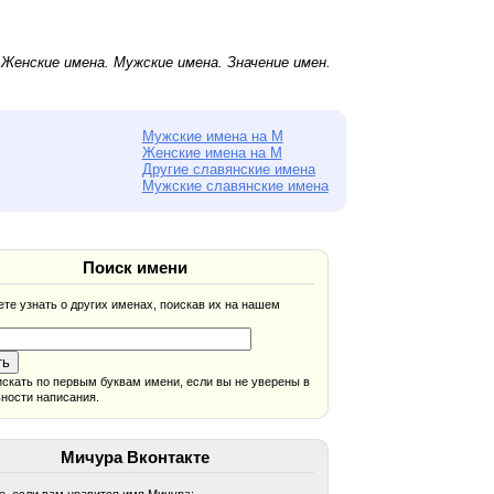
.
Женские имена
.
Мужские имена
. Значение имен.
Мужские имена на М
Женские имена на М
Другие славянские имена
Мужские славянские имена
Поиск имени
те узнать о других именах, поискав их на нашем
скать по первым буквам имени, если вы не уверены в
ности написания.
Мичура Вконтакте
, если вам нравится имя Мичура: