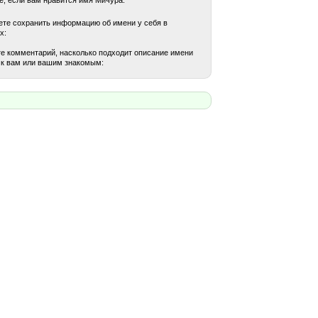
те сохранить информацию об имени у себя в
х:
е комментарий, насколько подходит описание имени
к вам или вашим знакомым: