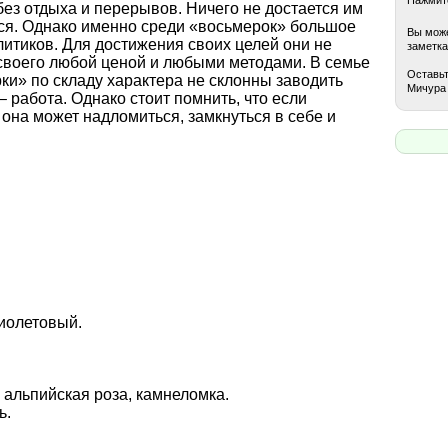
ез отдыха и перерывов. Ничего не достается им
ться. Однако именно среди «восьмерок» большое
Вы може
итиков. Для достижения своих целей они не
заметка
своего любой ценой и любыми методами. В семье
Оставьт
ки» по складу характера не склонны заводить
Мичура 
– работа. Однако стоит помнить, что если
 она может надломиться, замкнуться в себе и
иолетовый.
 альпийская роза, камнеломка.
ь.