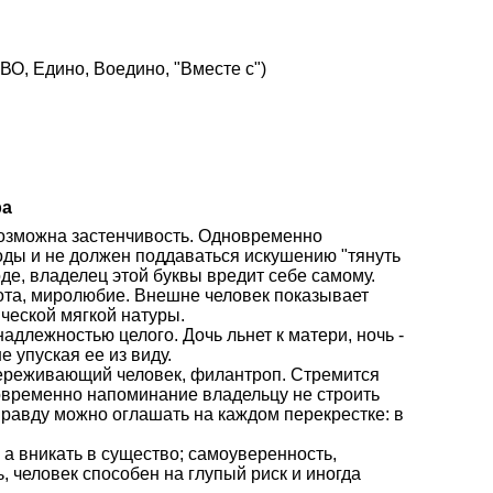
О, Едино, Воедино, "Вместе с")
ра
 возможна застенчивость. Одновременно
оды и не должен поддаваться искушению "тянуть
де, владелец этой буквы вредит себе самому.
рота, миролюбие. Внешне человек показывает
ческой мягкой натуры.
адлежностью целого. Дочь льнет к матери, ночь -
не упуская ее из виду.
переживающий человек, филантроп. Стремится
овременно напоминание владельцу не строить
правду можно оглашать на каждом перекрестке: в
 а вникать в существо; самоуверенность,
, человек способен на глупый риск и иногда