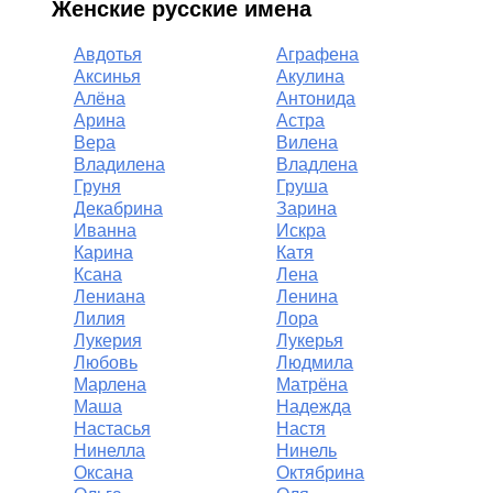
Женские русские имена
Авдотья
Аграфена
Аксинья
Акулина
Алёна
Антонида
Арина
Астра
Вера
Вилена
Владилена
Владлена
Груня
Груша
Декабрина
Зарина
Иванна
Искра
Карина
Катя
Ксана
Лена
Лениана
Ленина
Лилия
Лора
Лукерия
Лукерья
Любовь
Людмила
Марлена
Матрёна
Маша
Надежда
Настасья
Настя
Нинелла
Нинель
Оксана
Октябрина