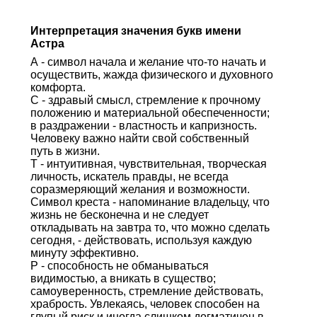
Интерпретация значения букв имени
Астра
А - символ начала и желание что-то начать и
осуществить, жажда физического и духовного
комфорта.
С - здравый смысл, стремление к прочному
положению и материальной обеспеченности;
в раздражении - властность и капризность.
Человеку важно найти свой собственный
путь в жизни.
Т - интуитивная, чувствительная, творческая
личность, искатель правды, не всегда
соразмеряющий желания и возможности.
Символ креста - напоминание владельцу, что
жизнь не бесконечна и не следует
откладывать на завтра то, что можно сделать
сегодня, - действовать, используя каждую
минуту эффективно.
Р - способность не обманываться
видимостью, а вникать в существо;
самоуверенность, стремление действовать,
храбрость. Увлекаясь, человек способен на
глупый риск и иногда слишком догматичен в