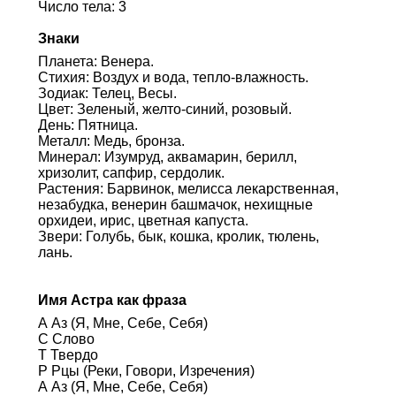
Число тела: 3
Знаки
Планета: Венера.
Стихия: Воздух и вода, тепло-влажность.
Зодиак: Телец, Весы.
Цвет: Зеленый, желто-синий, розовый.
День: Пятница.
Металл: Медь, бронза.
Минерал: Изумруд, аквамарин, берилл,
хризолит, сапфир, сердолик.
Растения: Барвинок, мелисса лекарственная,
незабудка, венерин башмачок, нехищные
орхидеи, ирис, цветная капуста.
Звери: Голубь, бык, кошка, кролик, тюлень,
лань.
Имя Астра как фраза
А Аз (Я, Мне, Себе, Себя)
С Слово
Т Твердо
Р Рцы (Реки, Говори, Изречения)
А Аз (Я, Мне, Себе, Себя)