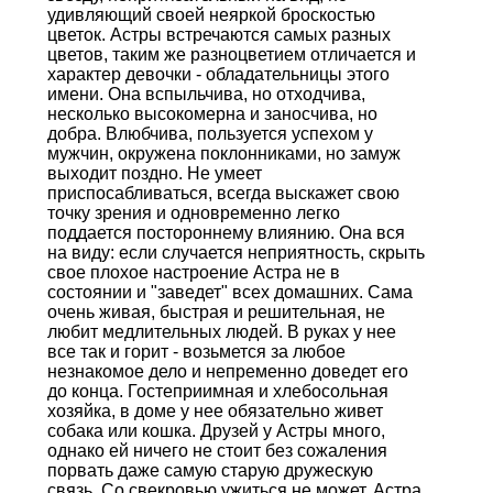
удивляющий своей неяркой броскостью
цветок. Астры встречаются самых разных
цветов, таким же разноцветием отличается и
характер девочки - обладательницы этого
имени. Она вспыльчива, но отходчива,
несколько высокомерна и заносчива, но
добра. Влюбчива, пользуется успехом у
мужчин, окружена поклонниками, но замуж
выходит поздно. Не умеет
приспосабливаться, всегда выскажет свою
точку зрения и одновременно легко
поддается постороннему влиянию. Она вся
на виду: если случается неприятность, скрыть
свое плохое настроение Астра не в
состоянии и "заведет" всех домашних. Сама
очень живая, быстрая и решительная, не
любит медлительных людей. В руках у нее
все так и горит - возьмется за любое
незнакомое дело и непременно доведет его
до конца. Гостеприимная и хлебосольная
хозяйка, в доме у нее обязательно живет
собака или кошка. Друзей у Астры много,
однако ей ничего не стоит без сожаления
порвать даже самую старую дружескую
связь. Со свекровью ужиться не может. Астра