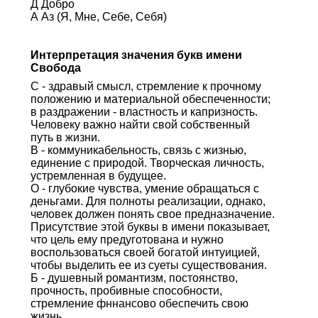
Д Добро
А Аз (Я, Мне, Себе, Себя)
Интерпретация значения букв имени
Свобода
С - здравый смысл, стремление к прочному
положению и материальной обеспеченности;
в раздражении - властность и капризность.
Человеку важно найти свой собственный
путь в жизни.
В - коммуникабельность, связь с жизнью,
единение с природой. Творческая личность,
устремленная в будущее.
О - глубокие чувства, умение обращаться с
деньгами. Для полноты реализации, однако,
человек должен понять свое предназначение.
Присутствие этой буквы в имени показывает,
что цель ему предуготована и нужно
воспользоваться своей богатой интуицией,
чтобы выделить ее из суеты существования.
Б - душевный романтизм, постоянство,
прочность, пробивные способности,
стремление фннансово обеспечить свою
жизнь.