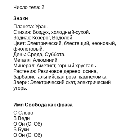
Число тела: 2
Знаки
Планета: Уран.
Стихия: Воздух, холодный-сухой.
Зодиак: Козерог, Водолей.
Цвет: Электрический, блестящий, неоновый,
фиолетовый.
День: Среда, Суббота.
Металл: Алюминий.
Минерал: Аметист, горный хрусталь.
Растения: Резиновое дерево, осина,
барбарис, альпийская роза, камнеломка.
Звери: Электрический скат, электрический
угорь.
Имя Свобода как фраза
С Слово
В Веди
О Он (О, Об)
Б Буки
О Он (О, Об)