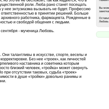
 но это ее не беспокоит, так как надеется, что в
существенной роли. Люба рано станет посещать
Вы може
 у нее энтузиазма вызывать не будет. Профессию
заметка
й ответственностью в принятии решений. Больше
, архивного работника, фармацевта. Рожденные в
Оставьт
Любовь 
ностью и свободой общения с людьми.
сентября - мученица Любовь.
 Они талантливы в искусстве, спорте, веселы и
корректировке. Без нее «троек», как личностей
рпеливого наставника и советника которым
росто близкий человек, «тройка» может свернуть
Но при отсутствии таковых, судьба «троек»
вимости в душе «тройки» довольно ранимы и
зни.