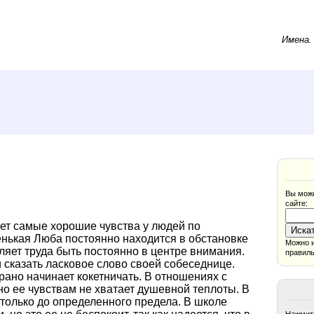
Имена
Вы може
сайте:
ает самые хорошие чувства у людей по
нькая Люба постоянно находится в обстановке
Можно и
ляет труда быть постоянно в центре внимания.
правиль
 сказать ласковое слово своей собеседнице.
рано начинает кокетничать. В отношениях с
о ее чувствам не хватает душевной теплоты. В
 только до определенного предела. В школе
Нажмите