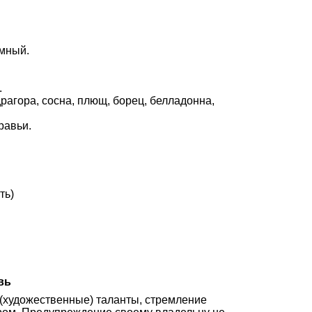
емный.
.
драгора, сосна, плющ, борец, белладонна,
равьи.
ть)
вь
е (художественные) таланты, стремление