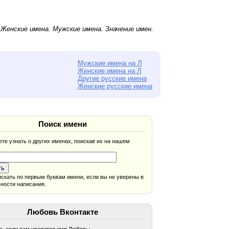
.
Женские имена
.
Мужские имена
. Значение имен.
Мужские имена на Л
Женские имена на Л
Другие русские имена
Женские русские имена
Поиск имени
те узнать о других именах, поискав их на нашем
скать по первым буквам имени, если вы не уверены в
ности написания.
Любовь Вконтакте
, если вам нравится имя Любовь: