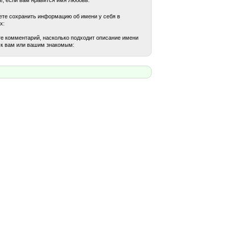
те сохранить информацию об имени у себя в
х:
е комментарий, насколько подходит описание имени
к вам или вашим знакомым: