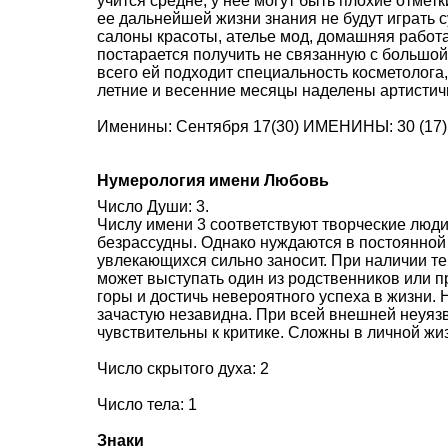
учится средне, у нее могут быть плохие отметки,
ее дальнейшей жизни знания не будут играть 
салоны красоты, ателье мод, домашняя работа
постарается получить не связанную с большо
всего ей подходит специальность косметолога
летние и весенние месяцы наделены артистич
Именины: Сентября 17(30) ИМЕНИНЫ: 30 (17) 
Нумерология имени Любовь
Число Души: 3.
Числу имени 3 соответствуют творческие люди.
безрассудны. Однако нуждаются в постоянной 
увлекающихся сильно заносит. При наличии те
может выступать один из родственников или п
горы и достичь невероятного успеха в жизни. 
зачастую незавидна. При всей внешней неуяз
чувствительны к критике. Сложны в личной жи
Число скрытого духа: 2
Число тела: 1
Знаки