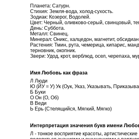
Планета: Сатурн.
Стихия: Земля-вода, холод-сухость.
Зодиак: Козерог, Водолей.
Цвет: Черный, оливково-серый, свинцовый, т
День: Суббота.
Металл: Свинец.
Минерал: Оникс, халцедон, магнетит, обсидиан
Растения: Тмин, рута, чемерица, кипарис, ман
терновник, окопник.
Звери: Удод, крот, верблюд, осел, черепаха, му
Имя Любовь как фраза
Л Люди
Ю (ЙУ = У) Ук (Оук, Указ, Указывать, Приказыва
Б Буки
О Он (О, Об)
В Веди
Ь Ерь (Стелящийся, Мягкий, Мягко)
Интерпретация значения букв имени Любо
Л - тонкое восприятие красоты, артистически