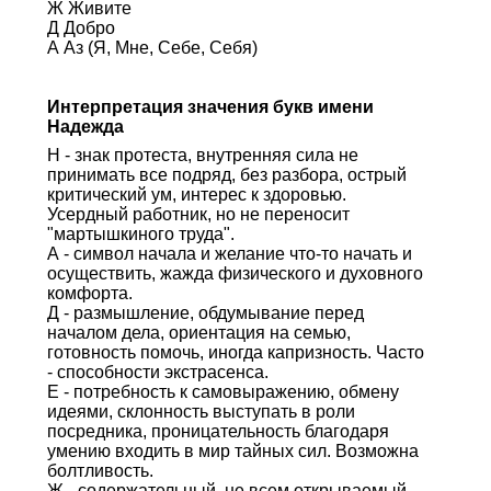
Ж Живите
Д Добро
А Аз (Я, Мне, Себе, Себя)
Интерпретация значения букв имени
Надежда
Н - знак протеста, внутренняя сила не
принимать все подряд, без разбора, острый
критический ум, интерес к здоровью.
Усердный работник, но не переносит
"мартышкиного труда".
А - символ начала и желание что-то начать и
осуществить, жажда физического и духовного
комфорта.
Д - размышление, обдумывание перед
началом дела, ориентация на семью,
готовность помочь, иногда капризность. Часто
- способности экстрасенса.
Е - потребность к самовыражению, обмену
идеями, склонность выступать в роли
посредника, проницательность благодаря
умению входить в мир тайных сил. Возможна
болтливость.
Ж - содержательный, не всем открываемый