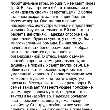
любит шумные игры, эмоции у нее бьют через
край. Всегда стремится быть в компании и
командовать своими сверстницами. В более
старшем возрасте характер приобретает
мужские черты. Она тверда в своих
намерениях, целеустремленна, не проявляет
излишней чувствительности. Ей свойствен
расчет в действиях. Надежда способна на
проявление бурных чувств, у нее могут быть
многочисленные романы. Выйдя замуж,
начинает вести более размеренный образ
жизни, становится сдержанной и
организованной. В отношениях с мужем
способна проявить эмоциональность, но
душевные порывы хранит внутри себя. Ее
общительность и веселость принимают
умеренный характер. Старается заниматься
конкретным делом и не тратить впустую
время на бессодержательные разговоры. В
семье занимает главенствующее положение
и командует своим мужем, но делает это с
тактом и неназойливо. Надежда большую
часть времени посвящает домашнему
хозяйству. Она трудолюбива и все успевает
сделать. Детей учит скромности в поведении