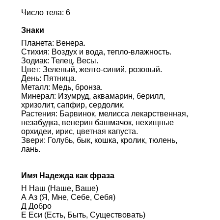
Число тела: 6
Знаки
Планета: Венера.
Стихия: Воздух и вода, тепло-влажность.
Зодиак: Телец, Весы.
Цвет: Зеленый, желто-синий, розовый.
День: Пятница.
Металл: Медь, бронза.
Минерал: Изумруд, аквамарин, берилл,
хризолит, сапфир, сердолик.
Растения: Барвинок, мелисса лекарственная,
незабудка, венерин башмачок, нехищные
орхидеи, ирис, цветная капуста.
Звери: Голубь, бык, кошка, кролик, тюлень,
лань.
Имя Надежда как фраза
Н Наш (Наше, Ваше)
А Аз (Я, Мне, Себе, Себя)
Д Добро
Е Еси (Есть, Быть, Существовать)