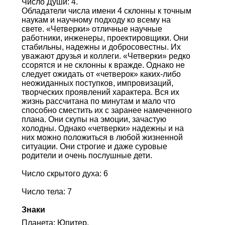
Число Души: 4.
Обладатели числа имени 4 склонны к точным
наукам и научному подходу ко всему на
свете. «Четверки» отличные научные
работники, инженеры, проектировщики. Они
стабильны, надежны и добросовестны. Их
уважают друзья и коллеги. «Четверки» редко
ссорятся и не склонны к вражде. Однако не
следует ожидать от «четверок» каких-либо
неожиданных поступков, импровизаций,
творческих проявлений характера. Вся их
жизнь рассчитана по минутам и мало что
способно сместить их с заранее намеченного
плана. Они скупы на эмоции, зачастую
холодны. Однако «четверки» надежны и на
них можно положиться в любой жизненной
ситуации. Они строгие и даже суровые
родители и очень послушные дети.
Число скрытого духа: 6
Число тела: 7
Знаки
Планета: Юпитер.