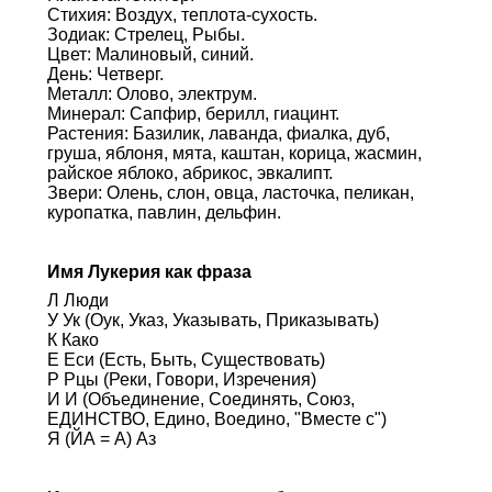
Стихия: Воздух, теплота-сухость.
Зодиак: Стрелец, Рыбы.
Цвет: Малиновый, синий.
День: Четверг.
Металл: Олово, электрум.
Минерал: Сапфир, берилл, гиацинт.
Растения: Базилик, лаванда, фиалка, дуб,
груша, яблоня, мята, каштан, корица, жасмин,
райское яблоко, абрикос, эвкалипт.
Звери: Олень, слон, овца, ласточка, пеликан,
куропатка, павлин, дельфин.
Имя Лукерия как фраза
Л Люди
У Ук (Оук, Указ, Указывать, Приказывать)
К Како
Е Еси (Есть, Быть, Существовать)
Р Рцы (Реки, Говори, Изречения)
И И (Объединение, Соединять, Союз,
ЕДИНСТВО, Едино, Воедино, "Вместе с")
Я (ЙА = А) Аз