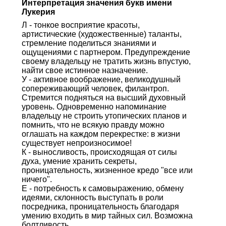
Интерпретация значения букв имени
Лукерия
Л - тонкое восприятие красоты,
артистические (художественные) таланты,
стремление поделиться знаниями и
ощущениями с партнером. Предупреждение
своему владельцу не тратить жизнь впустую,
найти свое истинное назначение.
У - активное воображение, великодушный
сопереживающий человек, филантроп.
Стремится подняться на высший духовный
уровень. Одновременно напоминание
владельцу не строить утопических планов и
помнить, что не всякую правду можно
оглашать на каждом перекрестке: в жизни
существует непроизносимое!
К - выносливость, происходящая от силы
духа, умение хранить секреты,
проницательность, жизненное кредо "все или
ничего".
Е - потребность к самовыражению, обмену
идеями, склонность выступать в роли
посредника, проницательность благодаря
умению входить в мир тайных сил. Возможна
болтливость.