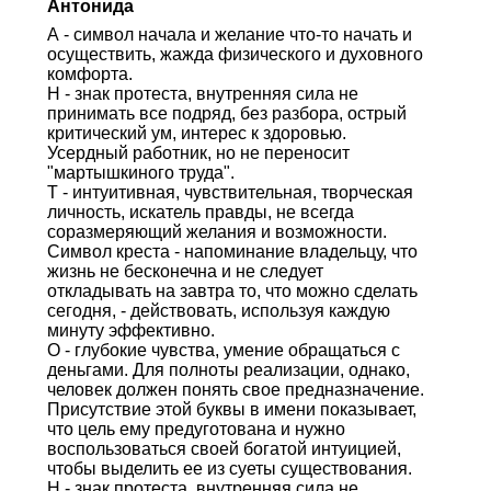
Антонида
А - символ начала и желание что-то начать и
осуществить, жажда физического и духовного
комфорта.
Н - знак протеста, внутренняя сила не
принимать все подряд, без разбора, острый
критический ум, интерес к здоровью.
Усердный работник, но не переносит
"мартышкиного труда".
Т - интуитивная, чувствительная, творческая
личность, искатель правды, не всегда
соразмеряющий желания и возможности.
Символ креста - напоминание владельцу, что
жизнь не бесконечна и не следует
откладывать на завтра то, что можно сделать
сегодня, - действовать, используя каждую
минуту эффективно.
О - глубокие чувства, умение обращаться с
деньгами. Для полноты реализации, однако,
человек должен понять свое предназначение.
Присутствие этой буквы в имени показывает,
что цель ему предуготована и нужно
воспользоваться своей богатой интуицией,
чтобы выделить ее из суеты существования.
Н - знак протеста, внутренняя сила не