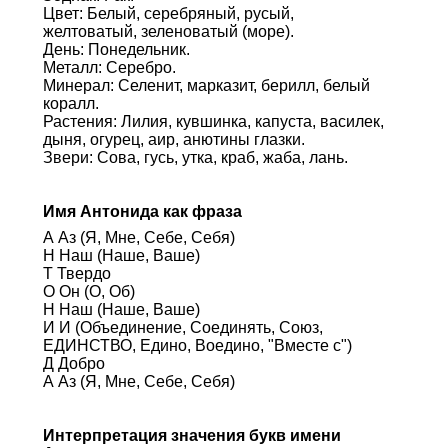
Цвет: Белый, серебряный, русый,
желтоватый, зеленоватый (море).
День: Понедельник.
Металл: Серебро.
Минерал: Селенит, марказит, берилл, белый
коралл.
Растения: Лилия, кувшинка, капуста, василек,
дыня, огурец, аир, анютины глазки.
Звери: Сова, гусь, утка, краб, жаба, лань.
Имя Антонида как фраза
А Аз (Я, Мне, Себе, Себя)
Н Наш (Наше, Ваше)
Т Твердо
О Он (О, Об)
Н Наш (Наше, Ваше)
И И (Объединение, Соединять, Союз,
ЕДИНСТВО, Едино, Воедино, "Вместе с")
Д Добро
А Аз (Я, Мне, Себе, Себя)
Интерпретация значения букв имени