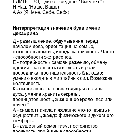
ЕДИНСТВО, Едино, Воедино, "Вместе с")
Н Наш (Наше, Ваше)
А Аз (Я, Мне, Себе, Себя)
Интерпретация значения букв имени
Декабрина
Д - размышление, обдумывание перед
началом дела, ориентация на семью,
готовность помочь, иногда капризность. Часто
- способности экстрасенса.
Е - потребность к самовыражению, обмену
идеями, склонность выступать в роли
посредника, проницательность благодаря
умению входить в мир тайных сил. Возможна
болтливость.
К - выносливость, происходящая от силы
духа, умение хранить секреты,
проницательность, жизненное кредо "все или
ничего".
А - символ начала и желание что-то начать и
осуществить, жажда физического и духовного
комфорта.
Б - душевный романтизм, постоянство,
прочность, пробивные способности,