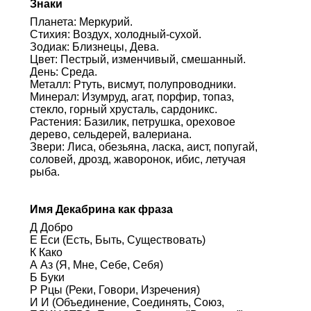
Знаки
Планета: Меркурий.
Стихия: Воздух, холодный-сухой.
Зодиак: Близнецы, Дева.
Цвет: Пестрый, изменчивый, смешанный.
День: Среда.
Металл: Ртуть, висмут, полупроводники.
Минерал: Изумруд, агат, порфир, топаз,
стекло, горный хрусталь, сардоникс.
Растения: Базилик, петрушка, ореховое
дерево, сельдерей, валериана.
Звери: Лиса, обезьяна, ласка, аист, попугай,
соловей, дрозд, жаворонок, ибис, летучая
рыба.
Имя Декабрина как фраза
Д Добро
Е Еси (Есть, Быть, Существовать)
К Како
А Аз (Я, Мне, Себе, Себя)
Б Буки
Р Рцы (Реки, Говори, Изречения)
И И (Объединение, Соединять, Союз,