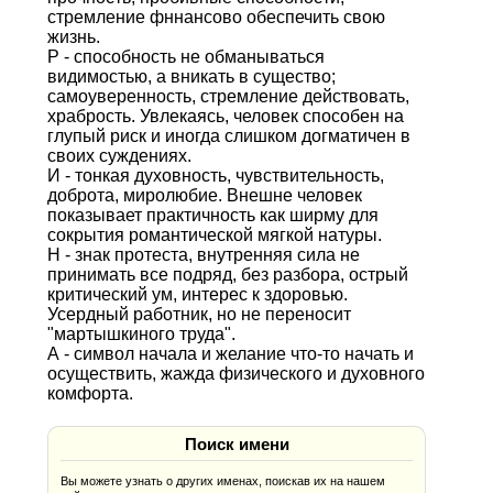
стремление фннансово обеспечить свою
жизнь.
Р - способность не обманываться
видимостью, а вникать в существо;
самоуверенность, стремление действовать,
храбрость. Увлекаясь, человек способен на
глупый риск и иногда слишком догматичен в
своих суждениях.
И - тонкая духовность, чувствительность,
доброта, миролюбие. Внешне человек
показывает практичность как ширму для
сокрытия романтической мягкой натуры.
Н - знак протеста, внутренняя сила не
принимать все подряд, без разбора, острый
критический ум, интерес к здоровью.
Усердный работник, но не переносит
"мартышкиного труда".
А - символ начала и желание что-то начать и
осуществить, жажда физического и духовного
комфорта.
Поиск имени
Вы можете узнать о других именах, поискав их на нашем