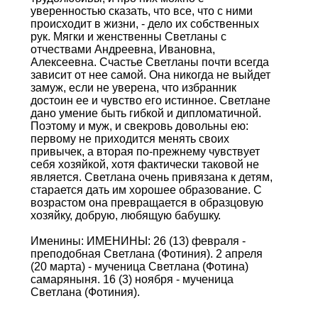
уверенностью сказать, что все, что с ними
происходит в жизни, - дело их собственных
рук. Мягки и женственны Светланы с
отчествами Андреевна, Ивановна,
Алексеевна. Счастье Светланы почти всегда
зависит от нее самой. Она никогда не выйдет
замуж, если не уверена, что избранник
достоин ее и чувство его истинное. Светлане
дано умение быть гибкой и дипломатичной.
Поэтому и муж, и свекровь довольны ею:
первому не приходится менять своих
привычек, а вторая по-прежнему чувствует
себя хозяйкой, хотя фактически таковой не
является. Светлана очень привязана к детям,
старается дать им хорошее образование. С
возрастом она превращается в образцовую
хозяйку, добрую, любящую бабушку.
Именины: ИМЕНИНЫ: 26 (13) февраля -
преподобная Светлана (Фотиния). 2 апреля
(20 марта) - мученица Светлана (Фотина)
самаряныня. 16 (3) ноября - мученица
Светлана (Фотиния).