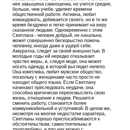
нее завышена самооценка, но учится средне,
больше, чем учебе, уделяет времени
общественной работе. Активна, любит
командовать, добивается своего, но в то же
время бездумно и легко принимает на веру
сказанное людьми. Одновременно с этим
Светлана - человек добрый, не нахальна,
может совершенно бескорыстно помочь
человеку, иногда даже в ущерб себе.
Аккуратна, следит за своей внешностью. В
молодые годы ей нередко отказывает
чувство меры, и, следуя моде, она может
носить одежду, в которой выглядит нелепо.
Она кокетлива, любит мужское общество,
поскольку с женщинами часто просто не
находит общего языка. Если Светлану
начинают преследовать неудачи, она
способна критически переосмыслить свою
жизнь, отношение к людям. Решается
сменить работу, становится более
коммуникабельной и уступчивой. В целом же,
несмотря на многие недостатки характера,
Светланы хорошо приспосабливаются к
обстоятельствам, самостоятельны и
трудолюбивы, и про них можно с