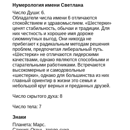
Нумерология имени Светлана
Число Души: 6.
Обладатели числа имени 6 отличаются
спокойствием и здравомыслием. «Шестерки»
ценят стабильность, обычаи и традиции. Для
них честность и хорошее имя дороже
сиюминутных выгод. Они никогда не
прибегают к радикальным методам решения
проблем, предпочитая либеральный путь.
«Шестерки» не отличаются лидерскими
качествами, однако являются способными и
старательными работниками. Встречаются
высокомерные и самодовольные
«шестерки», однако для большинства из них
главный ориентир в жизни это семья и
небольшой круг верных и преданных друзей.
Число скрытого духа: 8
Число тела: 7
Знаки
Планета: Марс.
Стихия: Огонь, тепло-сухо.