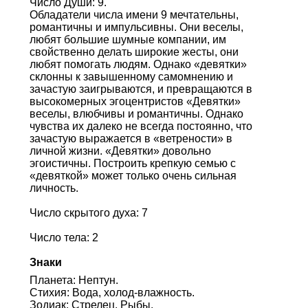
Число Души: 9.
Обладатели числа имени 9 мечтательны,
романтичны и импульсивны. Они веселы,
любят большие шумные компании, им
свойственно делать широкие жесты, они
любят помогать людям. Однако «девятки»
склонны к завышенному самомнению и
зачастую заигрываются, и превращаются в
высокомерных эгоцентристов «Девятки»
веселы, влюбчивы и романтичны. Однако
чувства их далеко не всегда постоянно, что
зачастую выражается в «ветрености» в
личной жизни. «Девятки» довольно
эгоистичны. Построить крепкую семью с
«девяткой» может только очень сильная
личность.
Число скрытого духа: 7
Число тела: 2
Знаки
Планета: Нептун.
Стихия: Вода, холод-влажность.
Зодиак: Стрелец, Рыбы.