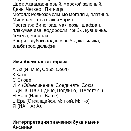
Цвет: Аквамариновый, морской зеленый.
День: Четверг, Пятница.
Металл: Редкоземельные металлы, платина.
Минерал: Топаз, аквамарин.
Растения: Виноград, мак, розы, шафран,
плакучая ива, водоросли, грибы, кувшинка,
белена, конопля.
Звери: Глубоководные рыбы, кит, чайка,
альбатрос, дельфин.
Имя Аксинья как фраза
А Аз (Я, Мне, Себе, Себя)
К Како
С Слово
И И (Объединение, Соединять, Союз,
ЕДИНСТВО, Едино, Воедино, "Вместе с")
Н Наш (Наше, Ваше)
Ь Ерь (Стелящийся, Мягкий, Мягко)
Я (ЙА = А) Аз
Интерпретация значения букв имени
Аксинья