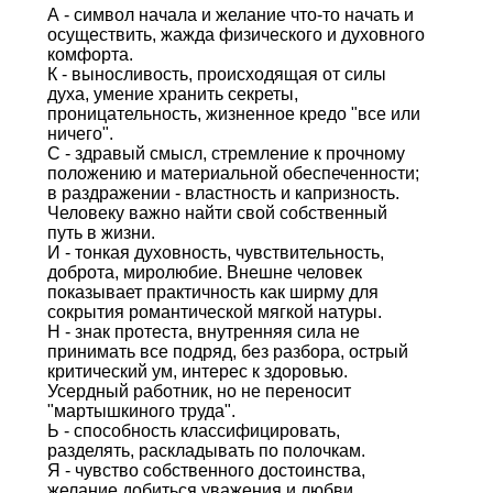
А - символ начала и желание что-то начать и
осуществить, жажда физического и духовного
комфорта.
К - выносливость, происходящая от силы
духа, умение хранить секреты,
проницательность, жизненное кредо "все или
ничего".
С - здравый смысл, стремление к прочному
положению и материальной обеспеченности;
в раздражении - властность и капризность.
Человеку важно найти свой собственный
путь в жизни.
И - тонкая духовность, чувствительность,
доброта, миролюбие. Внешне человек
показывает практичность как ширму для
сокрытия романтической мягкой натуры.
Н - знак протеста, внутренняя сила не
принимать все подряд, без разбора, острый
критический ум, интерес к здоровью.
Усердный работник, но не переносит
"мартышкиного труда".
Ь - способность классифицировать,
разделять, раскладывать по полочкам.
Я - чувство собственного достоинства,
желание добиться уважения и любви