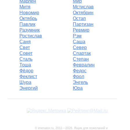
Марлен
Мир
Митя
Мстислав
Новомир
Октябрин
Октябрь
Остап
Павлик
Партизан
Разумник
Ревмир
Ростислав
Рэм
Саня
Саша
Свет
Север
Совет
Спартак
Сталь
Степан
Тоша
Февралин
Фёдор
Федос
Феклист
Фрол
Шура
Энгель
Энергий
Юра
© imenator.ru, 2011—2026. Ящик для пожеланий и