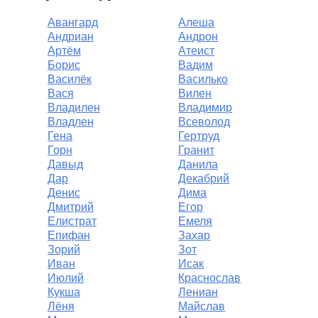
Авангард
Алеша
Андриан
Андрон
Артём
Атеист
Борис
Вадим
Василёк
Василько
Вася
Вилен
Владилен
Владимир
Владлен
Всеволод
Гена
Гертруд
Горн
Гранит
Давыд
Данила
Дар
Декабрий
Денис
Дима
Дмитрий
Егор
Елистрат
Емеля
Епифан
Захар
Зорий
Зот
Иван
Исак
Июлий
Краснослав
Кукша
Лениан
Лёня
Майслав