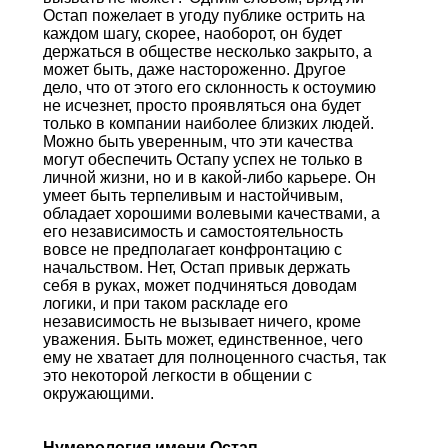
Остап пожелает в угоду публике острить на
каждом шагу, скорее, наоборот, он будет
держаться в обществе несколько закрыто, а
может быть, даже настороженно. Другое
дело, что от этого его склонность к остоумию
не исчезнет, просто проявляться она будет
только в компании наиболее близких людей.
Можно быть уверенным, что эти качества
могут обеспечить Остапу успех не только в
личной жизни, но и в какой-либо карьере. Он
умеет быть терпеливым и настойчивым,
обладает хорошими волевыми качествами, а
его независимость и самостоятельность
вовсе не предполагает конфронтацию с
начальством. Нет, Остап привык держать
себя в руках, может подчиняться доводам
логики, и при таком раскладе его
независимость не вызывает ничего, кроме
уважения. Быть может, единственное, чего
ему не хватает для полноценного счастья, так
это некоторой легкости в общении с
окружающими.
Нумерология имени Остап