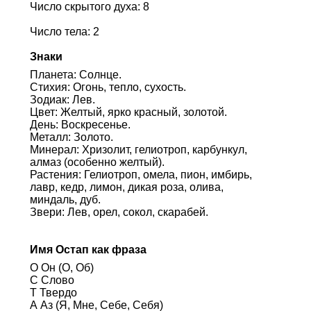
Число скрытого духа: 8
Число тела: 2
Знаки
Планета: Солнце.
Стихия: Огонь, тепло, сухость.
Зодиак: Лев.
Цвет: Желтый, ярко красный, золотой.
День: Воскресенье.
Металл: Золото.
Минерал: Хризолит, гелиотроп, карбункул,
алмаз (особенно желтый).
Растения: Гелиотроп, омела, пион, имбирь,
лавр, кедр, лимон, дикая роза, олива,
миндаль, дуб.
Звери: Лев, орел, сокол, скарабей.
Имя Остап как фраза
О Он (О, Об)
С Слово
Т Твердо
А Аз (Я, Мне, Себе, Себя)