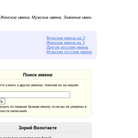
.
Женские имена
.
Мужские имена
. Значение имен.
Мужские имена на З
Женские имена на З
Другие русские имена
Мужские русские имена
Поиск имени
те узнать о других именах, поискав их на нашем
скать по первым буквам имени, если вы не уверены в
ности написания.
Зорий Вконтакте
, если вам нравится имя Зорий: