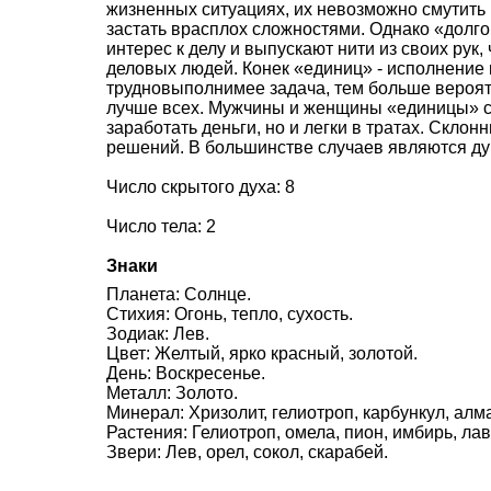
жизненных ситуациях, их невозможно смутить
застать врасплох сложностями. Однако «долго
интерес к делу и выпускают нити из своих рук,
деловых людей. Конек «единиц» - исполнение 
трудновыполнимее задача, тем больше вероят
лучше всех. Мужчины и женщины «единицы» с
заработать деньги, но и легки в тратах. Скл
решений. В большинстве случаев являются д
Число скрытого духа: 8
Число тела: 2
Знаки
Планета: Солнце.
Стихия: Огонь, тепло, сухость.
Зодиак: Лев.
Цвет: Желтый, ярко красный, золотой.
День: Воскресенье.
Металл: Золото.
Минерал: Хризолит, гелиотроп, карбункул, алм
Растения: Гелиотроп, омела, пион, имбирь, лавр
Звери: Лев, орел, сокол, скарабей.