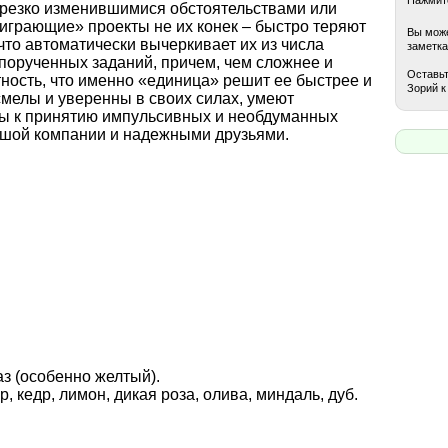
 резко изменившимися обстоятельствами или
играющие» проекты не их конек – быстро теряют
Вы може
 что автоматически вычеркивает их из числа
заметка
порученных заданий, причем, чем сложнее и
Оставьт
ность, что именно «единица» решит ее быстрее и
Зорий к
мелы и уверенны в своих силах, умеют
онны к принятию импульсивных и необдуманных
ушой компании и надежными друзьями.
аз (особенно желтый).
, кедр, лимон, дикая роза, олива, миндаль, дуб.