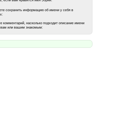
те сохранить информацию об имени у себя в
х:
е комментарий, насколько подходит описание имени
 вам или вашим знакомым: