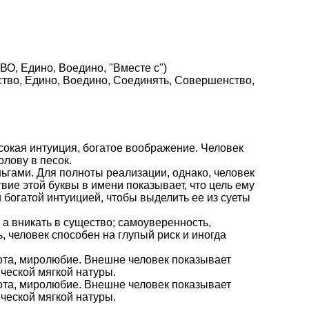
О, Едино, Воедино, "Вместе с")
нство, Едино, Воедино, Соединять, Совершенство,
й
ысокая интуиция, богатое воображение. Человек
олову в песок.
ньгами. Для полноты реализации, однако, человек
вие этой буквы в имени показывает, что цель ему
 богатой интуицией, чтобы выделить ее из суеты
 а вникать в существо; самоуверенность,
, человек способен на глупый риск и иногда
рота, миролюбие. Внешне человек показывает
ческой мягкой натуры.
рота, миролюбие. Внешне человек показывает
ческой мягкой натуры.