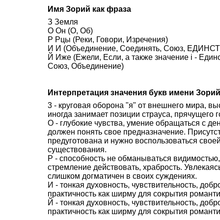
Имя Зорий как фраза
З Земля
О Он (О, Об)
Р Рцы (Реки, Говори, Изречения)
И И (Объединение, Соединять, Союз, ЕДИНСТВ
Й Иже (Ежели, Если, а также значение i - Еди
Союз, Объединение)
Интерпретация значения букв имени Зори
3 - круговая оборона "я" от внешнего мира, в
иногда занимает позиции страуса, прячущего г
О - глубокие чувства, умение обращаться с де
должен понять свое предназначение. Присутст
предуготована и нужно воспользоваться своей
существования.
Р - способность не обманываться видимостью,
стремление действовать, храбрость. Увлекаясь
слишком догматичен в своих суждениях.
И - тонкая духовность, чувствительность, доб
практичность как ширму для сокрытия романти
Й - тонкая духовность, чувствительность, доб
практичность как ширму для сокрытия романти