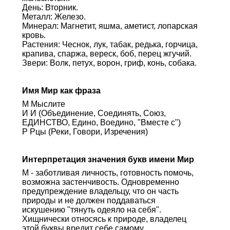
День: Вторник.
Металл: Железо.
Минерал: Магнетит, яшма, аметист, лопарская
кровь.
Растения: Чеснок, лук, табак, редька, горчица,
крапива, спаржа, вереск, боб, перец жгучий.
Звери: Волк, петух, ворон, гриф, конь, собака.
Имя Мир как фраза
М Мыслите
И И (Объединение, Соединять, Союз,
ЕДИНСТВО, Едино, Воедино, "Вместе с")
Р Рцы (Реки, Говори, Изречения)
Интерпретация значения букв имени Мир
М - заботливая личность, готовность помочь,
возможна застенчивость. Одновременно
предупреждение владельцу, что он часть
природы и не должен поддаваться
искушению "тянуть одеяло на себя".
Хищнически относясь к природе, владелец
этой буквы вредит себе самому.