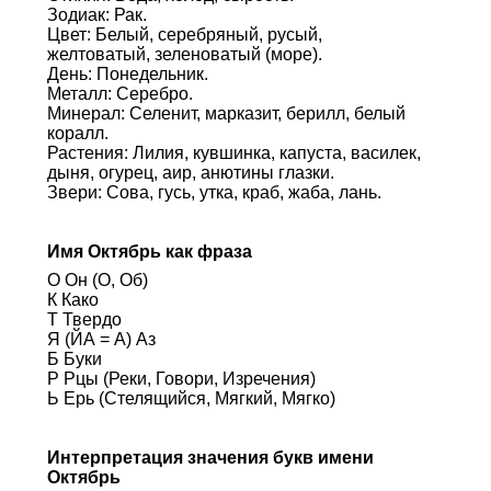
Зодиак: Рак.
Цвет: Белый, серебряный, русый,
желтоватый, зеленоватый (море).
День: Понедельник.
Металл: Серебро.
Минерал: Селенит, марказит, берилл, белый
коралл.
Растения: Лилия, кувшинка, капуста, василек,
дыня, огурец, аир, анютины глазки.
Звери: Сова, гусь, утка, краб, жаба, лань.
Имя Октябрь как фраза
О Он (О, Об)
К Како
Т Твердо
Я (ЙА = А) Аз
Б Буки
Р Рцы (Реки, Говори, Изречения)
Ь Ерь (Стелящийся, Мягкий, Мягко)
Интерпретация значения букв имени
Октябрь