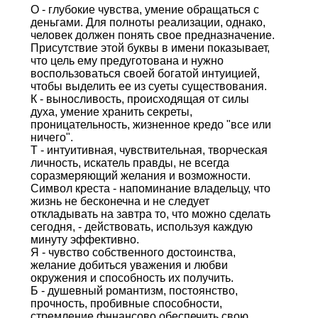
О - глубокие чувства, умение обращаться с
деньгами. Для полноты реализации, однако,
человек должен понять свое предназначение.
Присутствие этой буквы в имени показывает,
что цель ему предуготована и нужно
воспользоваться своей богатой интуицией,
чтобы выделить ее из суеты существования.
К - выносливость, происходящая от силы
духа, умение хранить секреты,
проницательность, жизненное кредо "все или
ничего".
Т - интуитивная, чувствительная, творческая
личность, искатель правды, не всегда
соразмеряющий желания и возможности.
Символ креста - напоминание владельцу, что
жизнь не бесконечна и не следует
откладывать на завтра то, что можно сделать
сегодня, - действовать, используя каждую
минуту эффективно.
Я - чувство собственного достоинства,
желание добиться уважения и любви
окружения и способность их получить.
Б - душевный романтизм, постоянство,
прочность, пробивные способности,
стремление фннансово обеспечить свою