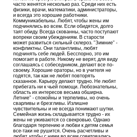
часто женятся несколько раз. Среди них есть
физики, врачи, математики, администраторы,
и всегда это хорошие работники.
Коммуникабельны. Любят, чтобы жены им
подчинялись во всем. Если обидятся, долго
таят обиду. Всегда скованны, часто поступают
вопреки своим убеждениям. В старости
может развиться сильный склероз. "Зимние" -
конфликтны. Они талантливы, любят
подчинять себе людей. Бесспорно, это им
помогает в работе. Никому не верят, для виду
соглашаясь с собеседником, делают все по-
своему. Хорошие ораторы, но в учителя не
годятся, так как не любят повторять
сказанное. Карьеру делают трудно. Не любят
прибегать ни к чьей помощи. Любознательны,
область их интересов весьма обширна.
Летние" - спокойны и терпеливы, но очень
сварливы и брезгливы. Излишне
чувствительны и не всегда понимают шутки.
Семейная жизнь складывается трудно - их
жены не уживаются со свекровью. Однако
благодаря терпению и любви к детям семья
все-таки не рушится. Очень расчетливы и
любят, чтобы с ними во всем советовались.