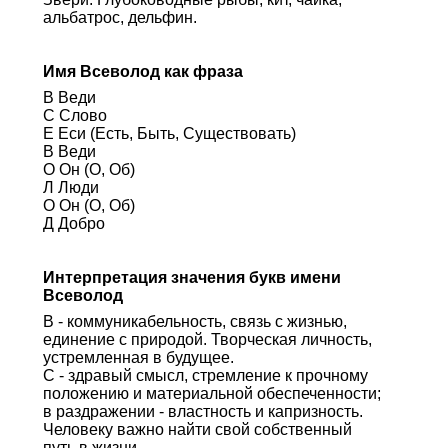
альбатрос, дельфин.
Имя Всеволод как фраза
В Веди
С Слово
Е Еси (Есть, Быть, Существовать)
В Веди
О Он (О, Об)
Л Люди
О Он (О, Об)
Д Добро
Интерпретация значения букв имени
Всеволод
В - коммуникабельность, связь с жизнью,
единение с природой. Творческая личность,
устремленная в будущее.
С - здравый смысл, стремление к прочному
положению и материальной обеспеченности;
в раздражении - властность и капризность.
Человеку важно найти свой собственный
путь в жизни.