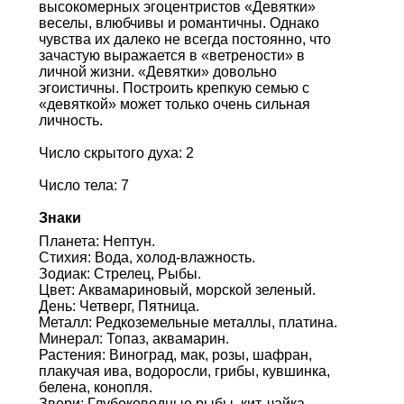
высокомерных эгоцентристов «Девятки»
веселы, влюбчивы и романтичны. Однако
чувства их далеко не всегда постоянно, что
зачастую выражается в «ветрености» в
личной жизни. «Девятки» довольно
эгоистичны. Построить крепкую семью с
«девяткой» может только очень сильная
личность.
Число скрытого духа: 2
Число тела: 7
Знаки
Планета: Нептун.
Стихия: Вода, холод-влажность.
Зодиак: Стрелец, Рыбы.
Цвет: Аквамариновый, морской зеленый.
День: Четверг, Пятница.
Металл: Редкоземельные металлы, платина.
Минерал: Топаз, аквамарин.
Растения: Виноград, мак, розы, шафран,
плакучая ива, водоросли, грибы, кувшинка,
белена, конопля.
Звери: Глубоководные рыбы, кит, чайка,